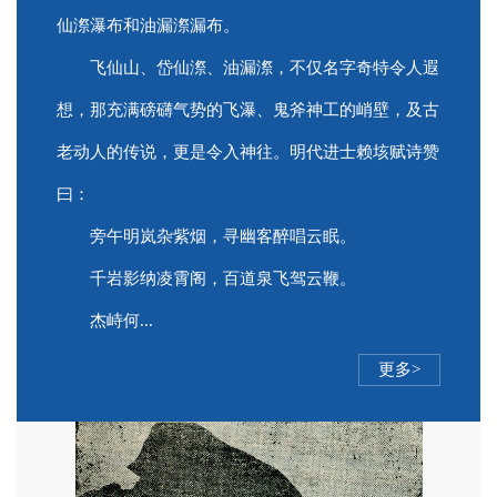
仙漈瀑布和油漏漈漏布。
飞仙山、岱仙漈、油漏漈，不仅名字奇特令人遐
想，那充满磅礴气势的飞瀑、鬼斧神工的峭壁，及古
老动人的传说，更是令入神往。明代进士赖垓赋诗赞
曰：
旁午明岚杂紫烟，寻幽客醉唱云眠。
千岩影纳凌霄阁，百道泉飞驾云鞭。
杰峙何...
更多>