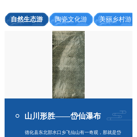
自然生态游
陶瓷文化游
美丽乡村游
山川形胜——岱仙瀑布
德化县东北部水口乡飞仙山有一奇观，那就是岱