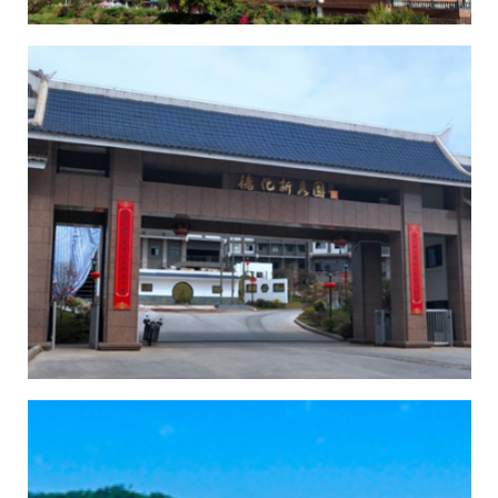
臻峰文创园
德化新秀园