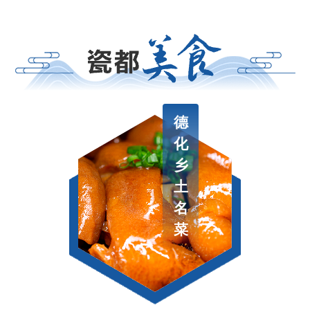
德
化
乡
土
名
菜