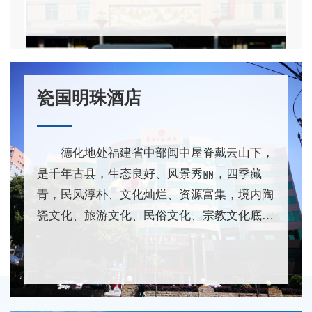
间、观景房4间、商务套房8间...
瓷国明珠酒店
德化地处福建省中部闽中屋脊戴云山下，
是千年古县，生态良好、风景秀丽，四季藏
青，民风淳朴、文化灿烂、资源富集，境内陶
瓷文化、旅游文化、民俗文化、宗教文化底蕴
深厚，有“高山绿城、两江源头、养生福地...