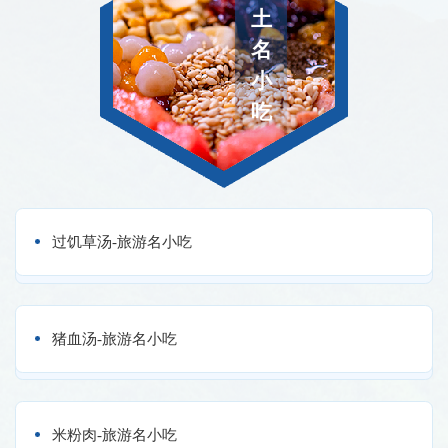
土
名
小
吃
过饥草汤-旅游名小吃
猪血汤-旅游名小吃
米粉肉-旅游名小吃