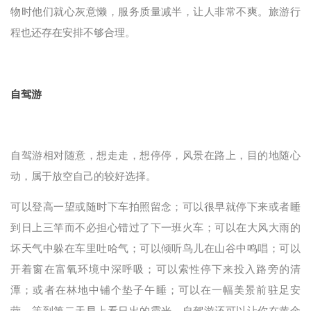
物时他们就心灰意懒，服务质量减半，让人非常不爽。旅游行
程也还存在安排不够合理。
自驾游
自驾游相对随意，想走走，想停停，风景在路上，目的地随心
动，属于放空自己的较好选择。
可以登高一望或随时下车拍照留念；可以很早就停下来或者睡
到日上三竿而不必担心错过了下一班火车；可以在大风大雨的
坏天气中躲在车里吐哈气；可以倾听鸟儿在山谷中鸣唱；可以
开着窗在富氧环境中深呼吸；可以索性停下来投入路旁的清
潭；或者在林地中铺个垫子午睡；可以在一幅美景前驻足安
营，等到第二天早上看日出的霞光。自驾游还可以让你在黄金