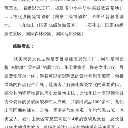
范基地、省级观光工厂、福建省中小学研学实践教育基地）
→→德化县陶瓷博物馆（国家二级博物馆、全国科普教育基
地）→→九仙山（国家4A级旅游景区）→→石牛山（国家4A级
旅游景区、国家森林公园、国家地质公园）
线路看点：
顺美陶瓷文化世界是首批福建省观光工厂，同时是陶瓷
版“冰墩墩”“雪容融”的原产地，集工业旅游、陶瓷文化DIY、展
览营销等为一体，游客可以参观陶瓷的设计与制作流程，包括
最新的自动化生产线，是游客了解德化陶瓷文化的重要窗口。
德化县陶瓷博物馆以历史发展为主线，比较系统地表现德化县
古今瓷器的发展面貌和伟大成就，共展出藏品1000多件。九仙
山景区拥有佛光、云海、雾凇等气象奇观，年均气温12℃，凉
爽宜人。石牛山景区有悬空高度314米的玻璃观景台、总长度
7168米的观光索道、单级落差达184米的岱仙瀑布等主要景点，