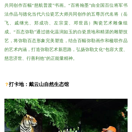
共同创作百幅“慈航普渡”书画。“百将翰墨”由全国百位将军书
法作品与德化当代六位瓷艺大师共同创作的五尊历代名将（岳
飞、戚继光、郑成功、左宗棠、邓世昌）陶瓷艺术雕像组
成。“百态弥勒”通过德化温润如玉的白瓷质地和精湛的雕塑技
艺，将弥勒百态形象完美塑造，结合百幅弥勒画作和楹联作品
的艺术内涵，打造弥勒艺术新思路，弘扬弥勒文化“包容大度、
慈悲济世、行善利他”的正能量精神。
打卡地：戴云山
自然生态馆
？