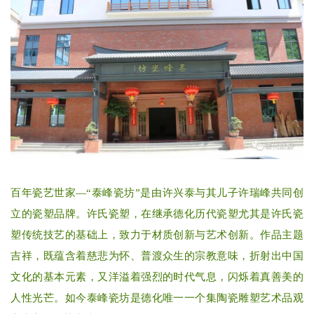
百年瓷艺世家—“泰峰瓷坊”是由许兴泰与其儿子许瑞峰共同创
立的瓷塑品牌。许氏瓷塑，在继承德化历代瓷塑尤其是许氏瓷
塑传统技艺的基础上，致力于材质创新与艺术创新。作品主题
吉祥，既蕴含着慈悲为怀、普渡众生的宗教意味，折射出中国
文化的基本元素，又洋溢着强烈的时代气息，闪烁着真善美的
人性光芒。如今泰峰瓷坊是德化唯一一个集陶瓷雕塑艺术品观