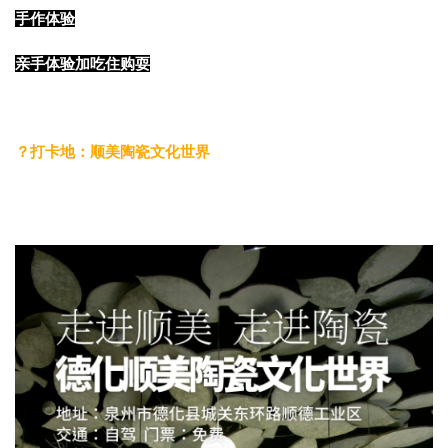
手作体验
亲手体验加吃住购耍
？
打卡地：顺美陶瓷文化世界