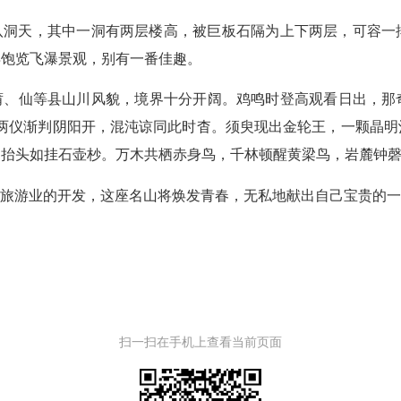
十八洞天，其中一洞有两层楼高，被巨板石隔为上下两层，可容
再饱览飞瀑景观，别有一番佳趣。
莆、仙等县山川风貌，境界十分开阔。鸡鸣时登高观看日出，那
；两仪渐判阴阳开，混沌谅同此时杳。须臾现出金轮王，一颗晶明
抬头如挂石壶杪。万木共栖赤身鸟，千林顿醒黄梁鸟，岩麓钟磬
旅游业的开发，这座名山将焕发青春，无私地献出自己宝贵的一
扫一扫在手机上查看当前页面