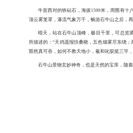
牛首西对的铁砧石，海拔1599米，周围有
顶云雾笼罩，瀑流气象万千，畅游石牛山之后，
晴天，站在石牛山顶峰，极目千里，可总览
所描述的：“天鸡遥报扶桑晓，五色烟雾尽东绕
豁然真可吞，如何不教天地小，羲和叱驭挺三竿，
石牛山景物玄妙神奇，也是天然的宝库，随着