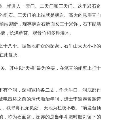
远，就进入一天门、二天门和三天门。这里岩石奇
不清的刻石。三天门的上端就是狮岩。高大的悬崖直向
崖前端裂断，现存狮岩石断面长三十米许，石下砌墙
成槽，长满藓苔、观音竹和多种灌木。
止十八个。据当地群众的探索，石牛山大大小小的
下在此复灭。
关。其中以“天梯”最为险要，在笔直的峭壁上打十
下有个洞，深和宽约各二丈，作为牛口，洞底部作
被电击坏之前的清代顺治年间，进士李道泰曾赋诗
头，欲寻鼻孔无觅处，天地为栏夜不收。”演发台顶
的，称为石面盆，泛赤的是当年斗魅时磨剑留下的