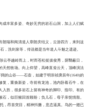
构成丰富多姿、奇妙无穷的岩石山洞，加上人们赋
肖朗瑞和闽清道人章朗庆结义，云游四方，来到这
砧石，洗剑泉等，传说都是当年道人斗魅之遗迹。
由陟云亭越岭而上，时而苍松挺拔俊秀，荫翳蔽日，
的天然牧场。向上仰望，高峰直耸云天，顶峰演法
山谷——石壶，始建于明崇祯庚辰年(1640)的
资修复，重焕新姿，寺前有龙池，池内卧着石牛，在
人入胜，很多岩石上留有神奇的脚印、指印。有的
猴石，似巨猴回首顾盼；负儿石，母子亲怩情殷。
承托，昂首突目，精神抖擞，意态逼真。鸟的一翅已