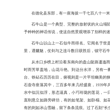
在德化县东部，有一座海拔一千七百八十一米
石牛山是一个典型、完整的放射状的火山塌
予种种的神话传说，使这自然景观增添了别样的
石牛山以山上一石似牛而得名。它闻名于世
里，遇魑魅，仗剑与之连斗数日获胜后，镇守石
从水口乡榜上村沿着东南向的盘山陡路逶迤而
时而芳草盖地，山花斗艳。到达分水洋，另有一
台、铁砧石历历在目，俯视则是一片平坦幽美的狭
石壶寺座落其中，三百多年来几经盛衰，1939
水中似沉似浮，形态逼真，小巧玲珑的莲花，一
直削悬立如路旁碑坊，有的如笔架、如卧榻、如
有的则如冰山雪融，留下条条流痕。过了石刻“长