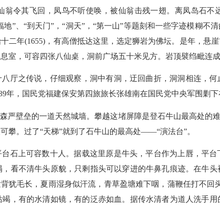
仙翁令其飞回，凤鸟不听使唤，被仙翁击残一翅。离凤岛石不
福地”、“到天门”，“洞天”，“第一山”等题刻和一些字迹模糊
十二年(1655)，有高僧抵达这里，选定狮岩为佛坛。是年，悬
休息室，可容四张八仙桌，洞前广场五十米见方。岩顶襞绉毗连
十八厅之传说，仔细观察，洞中有洞，迂回曲折，洞洞相连，何
939年，国民党福建保安第四旅旅长张雄南在国民党中央军围剿
森严壁垒的一道天然城墙。攀越这堵屏障是登石牛山最高处的难
攀。过了“天梯”就到了石牛山的最高处——“演法台”。
平台石上可容数十人。据载这里原是牛头，平台作为上唇，平台
塌，看不清牛头原貌，只剩指头可以穿进的牛鼻孔痕迹。在牛头
发背犹毛长，夏雨湿身似汗流，青草盈塘难下咽，蒲鞭任打不回
枯竭，有的水清如镜，有的泛赤如血。据传水清者为道人洗手用