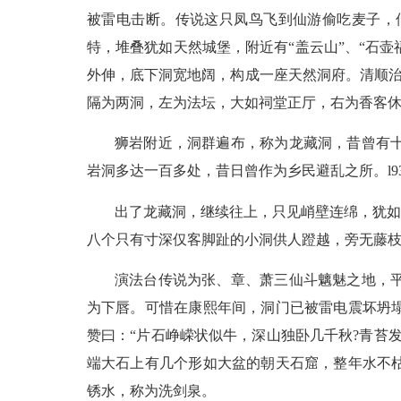
被雷电击断。传说这只凤鸟飞到仙游偷吃麦子，
特，堆叠犹如天然城堡，附近有“盖云山”、“石壶
外伸，底下洞宽地阔，构成一座天然洞府。清顺治
隔为两洞，左为法坛，大如祠堂正厅，右为香客
狮岩附近，洞群遍布，称为龙藏洞，昔曾有
岩洞多达一百多处，昔日曾作为乡民避乱之所。l
出了龙藏洞，继续往上，只见峭壁连绵，犹如
八个只有寸深仅客脚趾的小洞供人蹬越，旁无藤枝可
演法台传说为张、章、萧三仙斗魑魅之地，
为下唇。可惜在康熙年间，洞门已被雷电震坏坍
赞曰：“片石峥嵘状似牛，深山独卧几千秋?青苔
端大石上有几个形如大盆的朝天石窟，整年水不
锈水，称为洗剑泉。