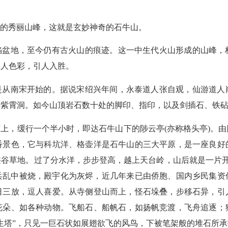
的秀丽山峰，这就是玄妙神奇的石牛山。
陷盆地，至今仍有古火山的痕迹。这一中生代火山形成的山峰，
迷人色彩，引人入胜。
是从南宋开始的。据说宋绍兴年间，永泰道人张自观，仙游道人
牛紫霄洞。如今山顶岩石数十处的脚印、指印，以及剑插石、铁
上，缓行一个半小时，即达石牛山下的陟云亭(亦称格头亭)。
番景色，它与科坑洋、格壶洋是石牛山的三大平原，是一座良好
谷草地。过了分水洋，步步登高，越上天台岭，山后就是一片开阔的
年兵乱中被烧，殿宇化为灰烬，近几年来已由侨胞、国内乡民集
日三放，逗人喜爱。从寺侧登山而上，怪石垛叠，步移石异，引
花朵、如各种动物。飞船石、船帆石，如扬帆竞渡，飞舟追逐；
生塔”，只见一巨石状如展翅欲飞的风鸟，下被笔架般的堆石所