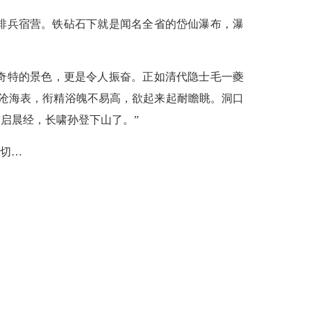
一排兵宿营。铁砧石下就是闻名全省的岱仙瀑布，瀑
奇特的景色，更是令人振奋。正如清代隐士毛一夔
沧海表，衔精浴魄不易高，欲起来起耐瞻眺。洞口
启晨经，长啸孙登下山了。”
切…