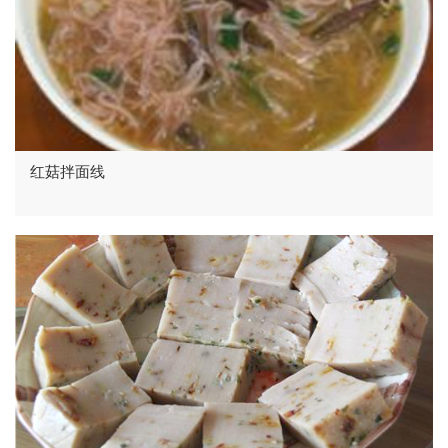
红菇拌面线