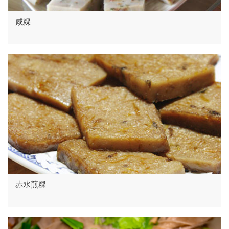
咸粿
赤水煎粿