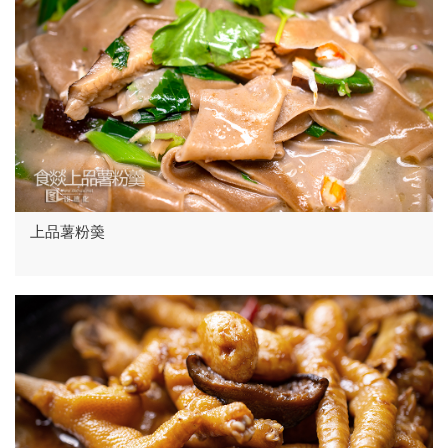
上品薯粉羮