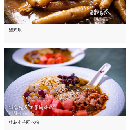
醋鸡爪
桂花小芋圆冰粉