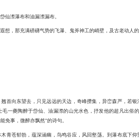
岱仙漈瀑布和油漏漈漏布。
遐想，那充满磅礴气势的飞瀑、鬼斧神工的峭壁，及古老动人的
，翘首向东望去，只见远远的天边，奇峰攒集，异峦森严，若银
士毛一夔陶醉于岱仙、油漏漈的山光水色，抒发他的超凡出俗的
能免事，微醉亦飘然”的诗句。
林木青苍郁勃，蕴深涵幽，鸟鸣谷应，风回壑荡。到瀑布底下仰