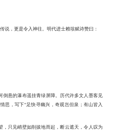
传说，更是令入神往。明代进士赖垓赋诗赞曰：
河倒悬的瀑布遥挂青绿屏障。历代许多文人墨客见
情思，写下“足快寻幽兴，奇观岂但泉；有山皆入
望，只见峭壁如削拔地而起，断云遮天，令人叹为