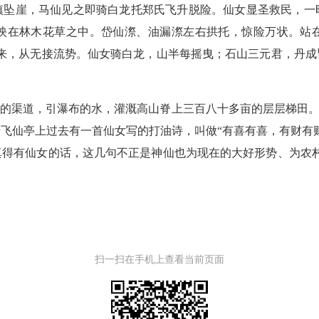
慎坠崖，马仙见之即骑白龙托郑氏飞升脱险。仙女显圣救民，一
映在林木花草之中。岱仙漈、油漏漈左右拱托，惊险万状。站
河来，从无接流势。仙女骑白龙，山半每摇曳；石山三元君，丹成
的渠道，引瀑布的水，灌溉高山脊上三百八十多亩的层层梯田。
飞仙亭上过去有一首仙女写的打油诗，叫做“有喜有喜，有财有
真得有仙女的话，这几句不正是神仙也为现在的大好形势、为农村
扫一扫在手机上查看当前页面