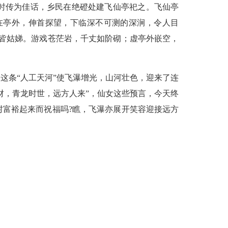
时传为佳话，乡民在绝磴处建飞仙亭祀之。飞仙亭
在亭外，伸首探望，下临深不可测的深涧，令人目
皆姑娣。游戏苍茫岩，千丈如阶砌；虚亭外嵌空，
这条“人工天河”使飞瀑增光，山河壮色，迎来了连
财，青龙时世，远方人来”，仙女这些预言，今天终
富裕起来而祝福吗?瞧，飞瀑亦展开笑容迎接远方