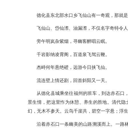
德化县东北部水口乡飞仙山有一奇观，那就是
飞仙山、岱仙漈、油漏漈，不仅名字奇特令人
旁午明岚杂紫烟，寻幽客醉唱云眠。
千岩影纳凌霄阁，百道泉飞驾云鞭。
杰峙何年悬绝磴，远游今日挟飞仙。
流连壁上情还剧，回首斜阳又一天。
从德化县城乘坐往福州的班车，到达赤石口
景生情，把这里怍为休憩、养生的胜地。清代隐
幻，无木不参天。云鸟千崖共，碧空一字悬；浮生
沿着赤石口一条幽美的山路溯溪而上。一路