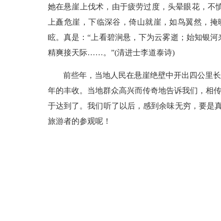
她在悬崖上伐术，由于疲劳过度，头晕眼花，不
上矗危崖，下临深谷，倚山就崖，如鸟翼然，掩
眩。真是：“上看碧涧悬，下为云雾逝；始知银
精爽接天际……。”(清进士李道泰诗)
前些年，当地人民在悬崖绝壁中开出四公里长
年的丰收。当地群众高兴而传奇地告诉我们，相传
于达到了。我们听了以后，感到余味无穷，要是
旅游者的参观呢！