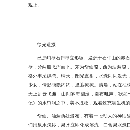
观止。
徐光造摄
已是峭壁石作壁立形容。发源于石牛山的赤石
壁，分两股飞泻而下。东为岱仙漈，西为油漏漈，
格外丰采缥忽。晴天，阳光直射，水珠闪闪发光
少女，倩影隐隐约约，遮遮掩掩。清晨，站在往
天上乱云飞渡，山间雾海翻滚，瀑布吼声，状如
记》的水帘洞之中，美不胜收，观看这充满生机
岱仙、油漏两处瀑布，有着一段动人的神话
们用泉水浣纱，泉水立即化成溪流，口含泉水漱