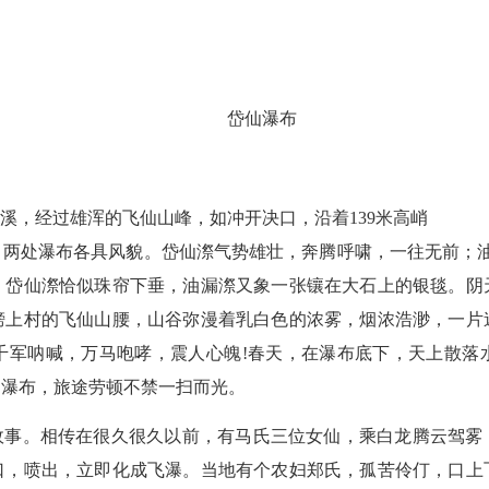
岱仙瀑布
溪，经过雄浑的飞仙山峰，如冲开决口，沿着139米高峭
两处瀑布各具风貌。岱仙漈气势雄壮，奔腾呼啸，一往无前；油
，岱仙漈恰似珠帘下垂，油漏漈又象一张镶在大石上的银毯。阴
榜上村的飞仙山腰，山谷弥漫着乳白色的浓雾，烟浓浩渺，一片
千军呐喊，万马咆哮，震人心魄!春天，在瀑布底下，天上散落
的瀑布，旅途劳顿不禁一扫而光。
故事。相传在很久很久以前，有马氏三位女仙，乘白龙腾云驾雾
口，喷出，立即化成飞瀑。当地有个农妇郑氏，孤苦伶仃，口上