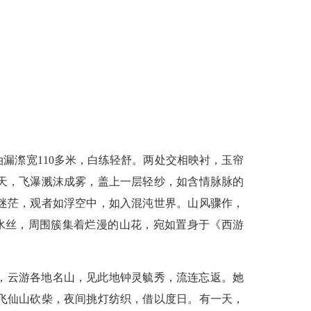
漏漈宽110多米，白练轻舒。两处交相映衬，玉帘
天，飞瀑溅沫成雾，盖上一层轻纱，如含情脉脉的
迷茫，观者如浮空中，如入混沌世界。山风骤作，
水丝，周围簇集着烂漫的山花，宛如置身于《西游
，云游各地名山，见此地钟灵毓秀，流连忘返。她
飞仙山砍柴，夜间挑灯纺织，借以度日。有一天，