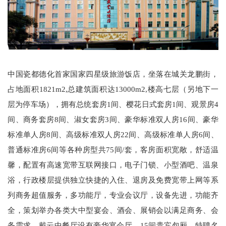
中国瓷都德化首家国家四星级旅游饭店，坐落在城关龙鹏街，
占地面积1821m2,总建筑面积达13000m2,楼高七层（另地下一
层为停车场），拥有总统套房1间、樱花日式套房1间、观景房4
间、商务套房8间、淑女套房3间、豪华标准双人房16间、豪华
标准单人房8间、高级标准双人房22间、高级标准单人房6间、
普通标准房6间等各种房型共75间/套，客房面积宽敞，舒适温
馨，配置有高速宽带互联网接口，电子门锁、小型酒吧、温泉
浴，行政楼层提供独立快捷的入住、退房及免费宽带上网等系
列商务超值服务，多功能厅，专业会议厅，设备先进，功能齐
全，策划举办各类大中型宴会、酒会、展销会以满足商务、会
务需求。戴云中餐厅设有豪华宴会厅、15间贵宾包厢，特聘名