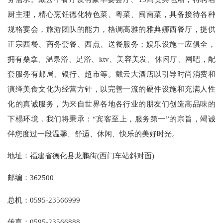
厨主理，精心烹饪德化特色菜、粤菜、闽南菜，具备接待各种
规格宴会，旅游团队的能力，格调高雅的雅典娜西餐厅，提供
正宗西餐、商务套餐、西点、送餐服务；娱乐设施一应俱全，
拥有桑拿、温泉浴、足浴、ktv、美容美发、休闲厅、网吧，配
套服务有邮局、银行、超市等。戴云大酒店以引导时尚消费和
演绎美食文化为经营方针，以完善一流的硬件设施和充满人性
化的真诚服务，为来自世界各地各行业的朋友们创造高品味的
下榻环境，我们将秉承：“宾客至上，服务第一”的宗旨，竭诚
伴您度过一段温馨、舒适、休闲、快乐的美好时光。
地址：福建省德化县龙鹏街(西门车站斜对面)
邮编：362500
总机：0595-23566999
传真：0595-23566888