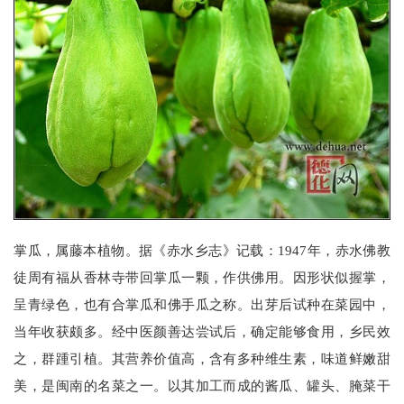
掌瓜，属藤本植物。据《赤水乡志》记载：1947年，赤水佛教
徒周有福从香林寺带回掌瓜一颗，作供佛用。因形状似握掌，
呈青绿色，也有合掌瓜和佛手瓜之称。出芽后试种在菜园中，
当年收获颇多。经中医颜善达尝试后，确定能够食用，乡民效
之，群踵引植。其营养价值高，含有多种维生素，味道鲜嫩甜
美，是闽南的名菜之一。以其加工而成的酱瓜、罐头、腌菜干