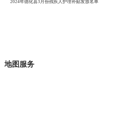
2024年德化县3月份残疾人护理补贴发放名单
2023-
《中
什...
2023-
立功
地图服务