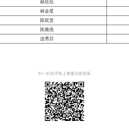
林欣欣
林金星
陈双贵
陈雅燕
连秀芬
扫一扫在手机上查看当前页面