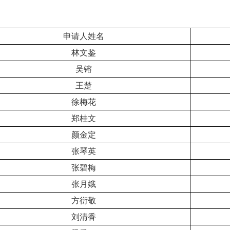
申请人姓名
林文鉴
吴镕
王楚
徐梅花
郑桂文
颜金定
张琴英
张碧梅
张月娥
方衍敬
刘清香