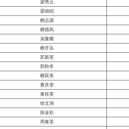
梁秀云
梁锦招
赖志源
赖德风
吴隆耀
赖开岳
苏新英
郑秋冬
赖双美
黄庆变
黄桂英
徐文洞
徐金杉
周春芙