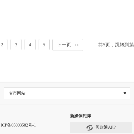
2
3
4
5
下一页
共
5
页，跳转到第
>>
省市网站
新媒体矩阵
ICP备05003582号-1
闽政通APP