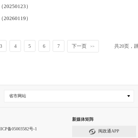
250123）
260119）
3
4
5
6
7
下一页
共
20
页，
>>
省市网站
新媒体矩阵
ICP备05003582号-1
闽政通APP