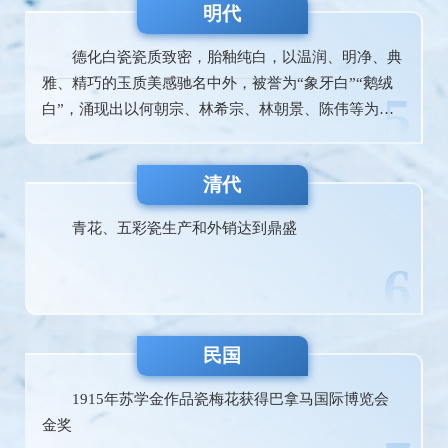
明代
德化白瓷瓷质致密，胎釉纯白，以温润、明净、典
雅、精巧的玉质美感驰名中外，被誉为“象牙白”“鹅绒
5
白”，涌现出以何朝宗、林希宗、林朝景、陈伟等为代
表的一大批瓷塑艺术大师，他们创作了独树一帜的德化
瓷雕作品，被视为“东方艺术珍品”，“天下共宝之”。
清代
青花、五彩瓷生产和外销达到鼎盛
6
民国
1915年苏学金作品瓷梅花获得巴拿马国际博览会
金奖