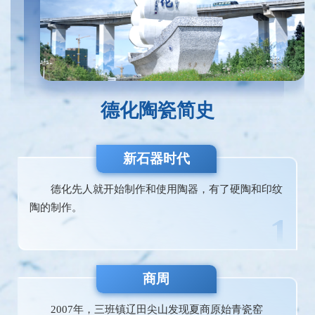
瓷工艺品生产和出口基地、国家级出口陶瓷质量安全示
范区、全国最大的陶瓷茶具和花盆生产基地，获评中国
瓷都、中国民间文化艺术之乡、中国陶瓷历史文化名
城、国家知识产权强县建设试点县、世界陶瓷之都，德
化陶瓷品牌价值超千亿元。
德化陶瓷简史
新石器时代
德化先人就开始制作和使用陶器，有了硬陶和印纹
陶的制作。
1
商周
2007年，三班镇辽田尖山发现夏商原始青瓷窑