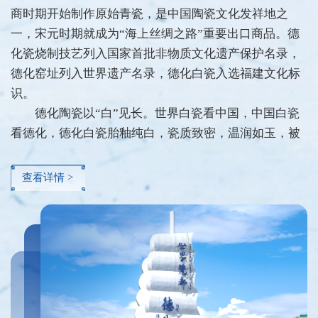
商时期开始制作原始青瓷，是中国陶瓷文化发祥地之
一，宋元时期就成为“海上丝绸之路”重要出口商品。德
化瓷烧制技艺列入国家首批非物质文化遗产保护名录，
德化窑址列入世界遗产名录，德化白瓷入选福建文化标
识。
德化陶瓷以“白”见长。世界白瓷看中国，中国白瓷
看德化，德化白瓷胎釉纯白，瓷质致密，温润如玉，被
誉为“象牙白”“鹅绒白”等，法国人将德化白瓷命名
为“BLANC DE CHINE”，即“中国白”。
查看详情 >
德化瓷雕技艺享誉天下。以明代“瓷圣”何朝宗为代
表的一批瓷雕大师，奠定了德化瓷雕技艺基础和风格，
所创作品造型优美、气韵生动，天下共宝之，世界上各
大博物馆将德化白瓷视为镇馆之宝。
新时代中的德化陶瓷雕塑秉承传统、着力创新，理
念新颖、题材广泛，手法独特、意蕴悠长。德化现有陶
瓷企业4000多家，从业人员10多万人，是全国最大的陶