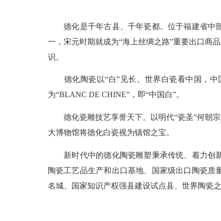
德化是千年古县、千年瓷都。位于福建省中部、
一，宋元时期就成为“海上丝绸之路”重要出口商
识。
德化陶瓷以“白”见长。世界白瓷看中国，中国
为“BLANC DE CHINE”，即“中国白”。
德化瓷雕技艺享誉天下。以明代“瓷圣”何朝宗
大博物馆将德化白瓷视为镇馆之宝。
新时代中的德化陶瓷雕塑秉承传统、着力创新，
陶瓷工艺品生产和出口基地、国家级出口陶瓷质
名城、国家知识产权强县建设试点县、世界陶