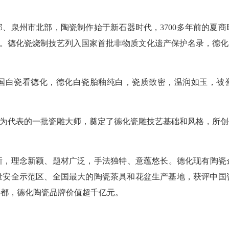
泉州市北部，陶瓷制作始于新石器时代，3700多年前的夏商
品。德化瓷烧制技艺列入国家首批非物质文化遗产保护名录，德
白瓷看德化，德化白瓷胎釉纯白，瓷质致密，温润如玉，被誉为
为代表的一批瓷雕大师，奠定了德化瓷雕技艺基础和风格，所创
理念新颖、题材广泛，手法独特、意蕴悠长。德化现有陶瓷企业4
量安全示范区、全国最大的陶瓷茶具和花盆生产基地，获评中国
瓷之都，德化陶瓷品牌价值超千亿元。