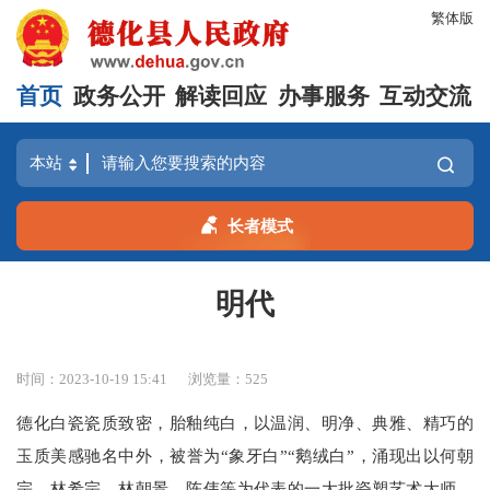
繁体版
首页
政务公开
解读回应
办事服务
互动交流
长者模式
明代
时间：2023-10-19 15:41
浏览量：
525
德化白瓷瓷质致密，胎釉纯白，以温润、明净、典雅、精巧的
玉质美感驰名中外，被誉为“象牙白”“鹅绒白”，涌现出以何朝
宗、林希宗、林朝景、陈伟等为代表的一大批瓷塑艺术大师，