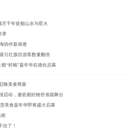
藏尽千年瓷都山水与窑火
世界
山海协作新画卷
P吸引红旗坊游客数量翻倍
之都“村碗”嘉年华在德化启幕
召唤美食商家
申报启动，邀瓷都好物登省级舞台
”年货美食嘉年华即将盛大启幕
亮相
不住了！