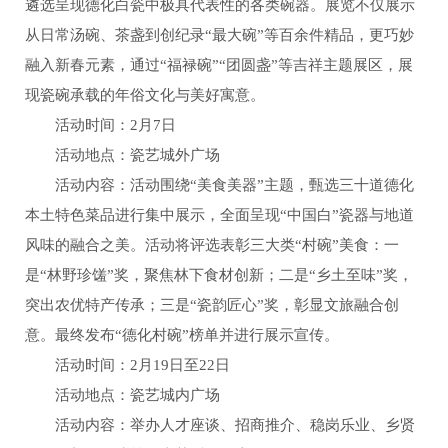
遴选呈现德化白瓷中极具代表性的各类碗器。展览不仅展示
从日常汤碗、茶盏到创纪录“最大碗”等百余件精品，更巧妙
融入新春元素，通过“福禄碗”“团圆盏”等吉祥主题展区，展
现瓷碗承载的年俗文化与美好寓意。
活动时间：2月7日
活动地点：瓷艺城外广场
活动内容：活动围绕“美食美器”主题，甄选三十道德化
本土特色菜品进行集中展示，全面呈现“中国白”瓷器与地道
风味的融合之美。活动将评选表彰三大类“村碗”美食：一
是“林野珍馐”奖，聚焦林下食材创新；二是“乡土至味”奖，
突出农优特产传承；三是“瓷韵匠心”奖，彰显文旅融合创
意。最终发布“德化村碗”榜单并进行展示宣传。
活动时间：2月19日至22日
活动地点：瓷艺城内广场
活动内容：举办人才座谈、招商推介、稳岗乐业、乡贤