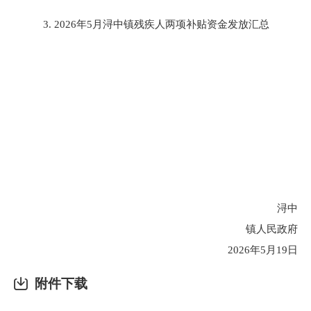
3. 202
6
年
5
月
浔中
镇残疾人两项补贴资金发放汇总
浔中
镇人民政府
202
6
年
5
月
19日
附件下载