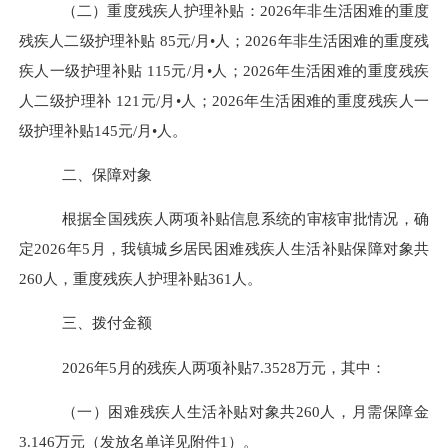
（二）重度残疾人护理补贴：
202
6
年非生活困难的重度
残疾人二级护理补贴
85元/月•人；202
6
年非生活困难的重度残
疾人一级护理补贴
115元/月•人；202
6
年生活困难的重度残疾
人二级护理补
121
元
/月•人；202
6
年生活困难的重度残疾人一
级护理补贴
145
元
/月•人。
二、保障对象
根据全国残疾人两项补贴信息系统的审核审批情况，确
定
202
6
年
5
月，我镇城乡居民困难残疾人生活补贴保障对象共
260
人，重度残疾人护理补贴
361
人。
三、拨付金额
202
6
年
5
月的残疾人两项补贴
7.3528
万元，其中：
（一）困难残疾人生活补贴对象共
260
人，月需保障金
3.146
万元（发放名单详见附件
1）。