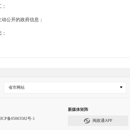
工；
主动公开的政府信息；
态；
划生育政策的情况；
体企业及其他乡镇经济实体承包、租赁、拍卖等情况；
灾、优抚、救济、社会捐助等款物的发放情况；
案；
省市网站
债权债务、筹资筹劳情况；
新媒体矩阵
者征用土地、房屋拆迁及其补偿、补助费用的发放、使用情况；
ICP备05003582号-1
闽政通APP
地利用总体规划、宅基地使用的审核情况；