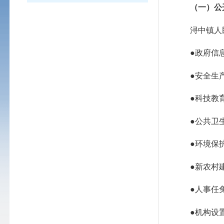
（一）公
浔中镇
人
●政府信
●安全生
●科技教
●公共卫
●环境保
●新农村
●人事任
●机构设