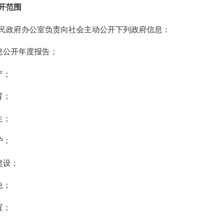
开范围
民政府办公室负责向社会主动公开下列政府信息：
息公开年度报告；
产；
育；
生；
护；
建设；
免；
置；