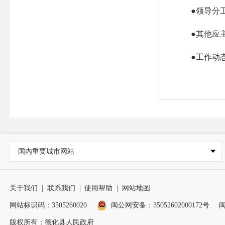
●领导分
●其他应
●工作动
●执行计
●乡镇集
●抢险救
●应急预
国内重要城市网站
●乡镇的
关于我们
|
联系我们
|
使用帮助
|
网站地图
●征收或
网站标识码：3505260020
闽公网安备：35052602000172号
闽
●乡镇土
版权所有：德化县人民政府