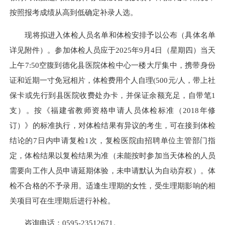
按照报考成绩从高到低确定补录人选。
现将拟进入体检人员名单和体检安排予以公布（具体名单
详见附件）。参加体检人员应于
2025年9月4日（星期四）当天
上午7:50空腹到德化县医院体检中心一楼大厅集中，携带身份
证和近期一寸免冠相片，体检费用个人自理(500元/人，带上社
保卡或先行到县医院收费处办卡，并保证余额充足，自带笔1
支）。按《福建省教师资格申请人员体检标准（2018年修
订）》的标准执行，对体检结果有异议的考生，可在接到体检
结论的7日内申请复检1次，复检医院由招聘单位主管部门指
定，体检结果以复检结果为准（未能按时参加当天体检的人员
需要向工作人员申请延期体验，未申请默认为自动弃权）。体
检不合格的不予录用。适逢生理期的女性，受生理期影响的相
关项目可在生理期后进行补检。
咨询电话：
0595-23512671。