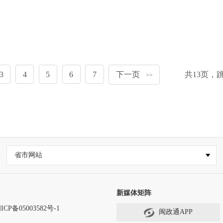
3
4
5
6
7
下一页
共
13
页，
>>
省市网站
新媒体矩阵
ICP备05003582号-1
闽政通APP