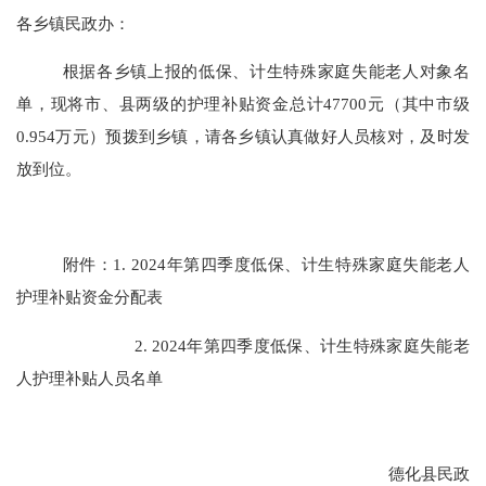
各乡镇民政办：
根据各乡镇上报的低保、计生特殊家庭失能老人对象名
单，现将市、县两级的护理补贴资金
总
计
47700
元（其中市级
0.954
万元）预拨
到乡镇
，请各乡镇
认真做好人员核对，
及时发
放
到位
。
附件：
1.
202
4
年第
四
季度低保、计生特殊家庭失能老人
护理补
贴
资金分配表
2.
202
4
年第
四
季度低保、计生特殊家庭失能老
人
护理补贴人员名单
德化县民政