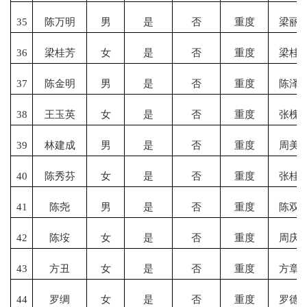
35
陈万明
男
是
否
重度
梁丽
36
梁桂芳
女
是
否
重度
梁桂
37
陈金明
男
是
否
重度
陈泽
38
王玉英
女
是
否
重度
张槐
39
林建成
男
是
否
重度
周美
40
陈秀芬
女
是
否
重度
张桂
41
陈尧
男
是
否
重度
陈双
42
陈
垵
女
是
否
重度
周庆
43
方丑
女
是
否
重度
方章
44
罗绸
女
是
否
重度
罗德