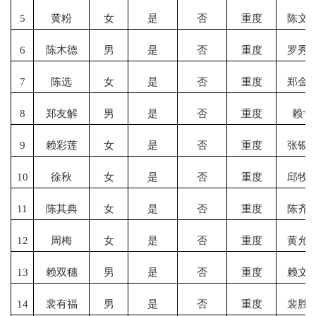
5
黄粉
女
是
否
重度
陈文
6
陈木德
男
是
否
重度
罗秀
7
陈选
女
是
否
重度
郑金
8
郑友解
男
是
否
重度
赖寸
9
赖彩莲
女
是
否
重度
张银
10
徐秋
女
是
否
重度
邱牧
11
陈其典
女
是
否
重度
陈齐
12
周梅
女
是
否
重度
黄允
13
赖双穗
男
是
否
重度
赖文
14
裴有福
男
是
否
重度
裴胜