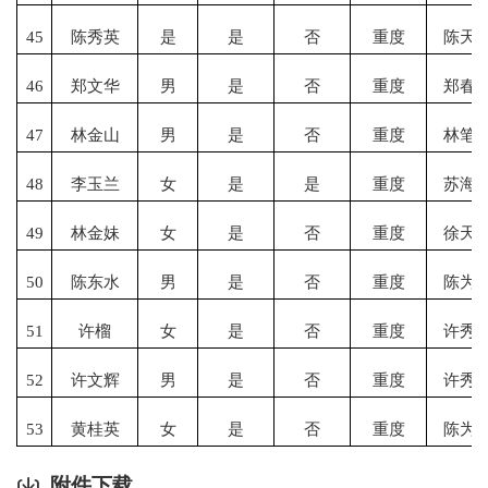
45
陈秀英
是
是
否
重度
陈天
46
郑文华
男
是
否
重度
郑春
47
林金山
男
是
否
重度
林笔
48
李玉兰
女
是
是
重度
苏海
49
林金妹
女
是
否
重度
徐天
50
陈东水
男
是
否
重度
陈为
51
许榴
女
是
否
重度
许秀
52
许文辉
男
是
否
重度
许秀
53
黄桂英
女
是
否
重度
陈为
附件下载