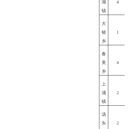
湖
4
镇
大
铭
1
乡
春
美
4
乡
上
涌
2
镇
汤
头
2