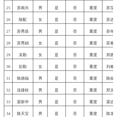
25
苏南兴
男
是
否
重度
苏宝
26
陈配
女
是
否
重度
苏进
27
苏秀昌
男
是
否
重度
苏冬
28
苏秀娟
女
是
否
重度
苏春
29
吴勤
女
是
否
重度
郑惠
30
彭勤
女
是
否
重度
刘春
31
陈德福
男
是
否
重度
陈福
32
连捷枝
男
是
否
重度
郑文
33
梁新华
男
是
否
重度
梁志
34
陈天宝
男
是
否
重度
陈龙