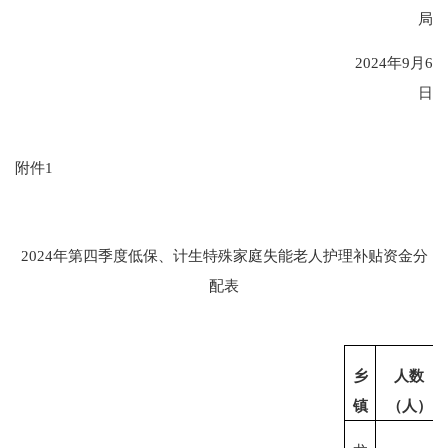
局
202
4
年
9
月
6
日
附件
1
202
4
年第
四
季度低保、计生特殊家庭
失能老人护理补
贴
资金分
配表
乡
人数
镇
（人）