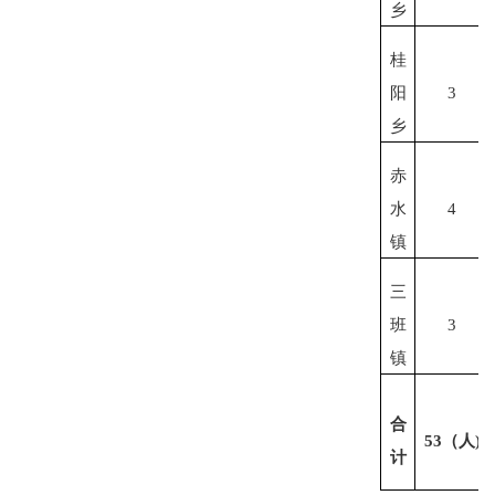
乡
桂
阳
3
乡
赤
水
4
镇
三
班
3
镇
合
53
（人
)
计