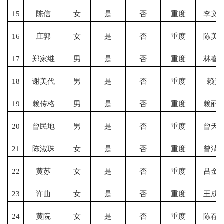
15
陈信
女
是
否
重度
李文
16
庄郭
女
是
否
重度
陈美
17
郑家继
男
是
否
重度
林春
18
谢美代
男
是
否
重度
赖光
19
赖传格
男
是
否
重度
赖丽
20
曾民地
男
是
否
重度
曾天
21
陈淑珠
女
是
否
重度
曾清
22
黄苏
女
是
否
重度
吕金
23
许曲
女
是
否
重度
王成
24
黄院
女
是
否
重度
陈存