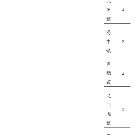
龙
浔
4
镇
浔
中
2
镇
盖
德
2
镇
龙
门
3
滩
镇