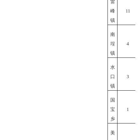
雷
峰
11
镇
南
埕
4
镇
水
口
3
镇
国
宝
1
乡
美