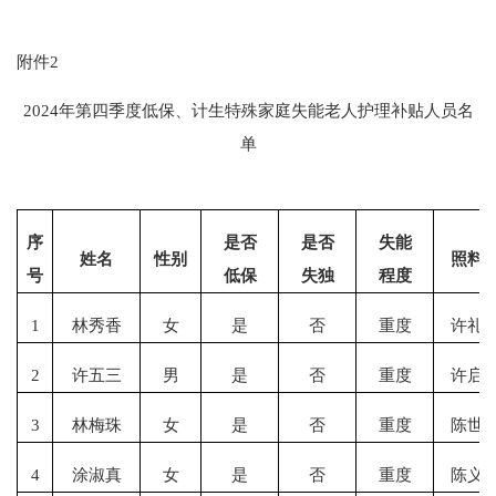
附件
2
202
4
年第
四
季度低保、计生特殊家庭失能老人护理补贴人员名
单
序
是否
是否
失能
姓名
性别
照料
号
低保
失独
程度
1
林秀香
女
是
否
重度
许礼
2
许五三
男
是
否
重度
许启
3
林梅珠
女
是
否
重度
陈世
4
涂淑真
女
是
否
重度
陈义