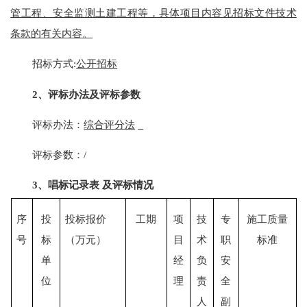
管工程、安全监测土建工程等，具体项目内容见招标文件技术
条款的有关内容。
招标方式
:
公开招标
2、
评标办法及评标参数
评标办
法：
综合评
分
法
评标参数：
/
3、
唱标记录表
及评标情况
序
投
投标报价
工期
项
技
专
施工质量
号
标
（万元）
目
术
职
标准
单
经
负
安
位
理
责
全
人
副