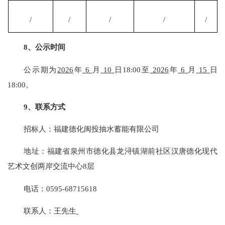
/
/
/
/
/
8
、公示时间
公示期为
20
26
年
6
月
10
日
18:00
至
20
26
年
6
月
15
日
18:00
。
9、联系方式
招标人：福建德化闽投抽水蓄能有限公司
地址：福建省泉州市德化县龙浔镇湖前社区汉唐德化现代
艺术文创两岸交流中心
8
层
电话：
0595-68715618
联系人：
王先生