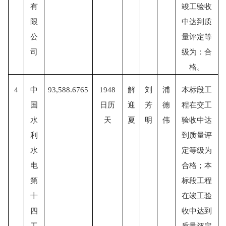
有
竣工验收
限
中达到质
公
量评定等
司
级为：合
格。
4
中
93,588.6765
1948
解
刘
浦
本标段工
国
日历
迎
芳
德
程在交工
水
天
夏
明
伟
验收中达
利
到质量评
水
定等级为
电
合格；本
第
标段工程
十
在竣工验
四
收中达到
工
质量评定