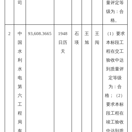
司
量评定等
级为：合
格。
2
中
93,608.3665
1948
石
王
王
（
1）要求
国
日历
瑛
旭
闯
本标段工
水
天
程在交工
利
验收中达
水
到质量评
电
定等级
第
为：合
六
格；（2）
工
要求本标
程
段工程在
局
竣工验收
有
中达到质