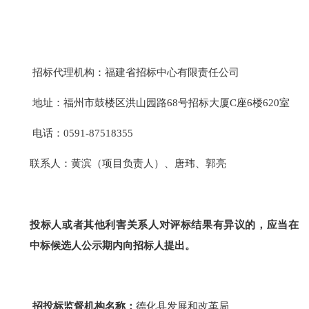
招标代理机构：福建省招标中心有限责任公司
地址：福州市鼓楼区洪山园路
68
号招标大厦
C
座
6
楼
620
室
电话：
0591-87518355
联系人：黄滨
（项目负责人）
、唐玮、郭亮
投标人或者其他利害关系人对评标结果有异议的，应当在
中标候选人
公示期内向招标人提出。
招投标监督机构名称：
德化县发展和改革局