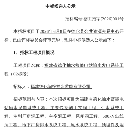
中标候选人公示
招标编号
:德工招字[202
6
]0
01
号
本招标项目于
202
6
年
6
月
8
日
在
德化县公共资源交易中心
开
标，已由评标委员会评审完毕，现将中标候选人公示如下：
1、招标工程项目概况
工程项目名称：
福建省德化抽水蓄能电站输水发电系统工
程（
C2标段）
招标人：
福建德化闽投抽水蓄能有限公司
招标范围与内容
：
本次招标项目为福建省德化抽水蓄能电
站输水发电系统工程。主要包括施工支洞工程、引水系统工
程、主副厂房洞工程、主变洞工程、尾闸洞工程、
500kV出线
洞工程、地下厂房排水系统工程、尾水系统工程、预埋件及埋