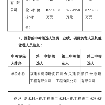
有限
公司
投标价
822.4958
822.4958
822.4958
(评标
万元
万元
万元
价
)
2
、推荐的中标候选人资质、业绩、项目负责人及其他
管理人员信息：
中标候选
第一中标候
第二中标候
第三中标
人排序
选人
选人
选人
单位名称
福建省能德建筑
四川金贝建设
浙江金灏建
工程有限公司
工程有限公司
有限公司
资格能
水利水电工程施工
水利水电工程施工
水利水电