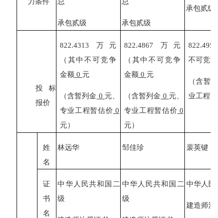
力条件
总
总
承包贰级
承包贰级
承包贰级
822.4313
万元
822.4867
万元
822.4958
（其中不可竞争
（其中不可竞争
不可竞争
金额
0
元
金额
0
元
（含暂
投标
（含暂列金
0
元、
（含暂列金
0
元、
业工程暂
报价
专业工程暂估价
0
专业工程暂估价
0
元）
元）
姓
林远华
邹佳珍
裴英键
名
证
中华人民共和国二
中华人民共和国二
中华人民
书
级
级
建造师注
名