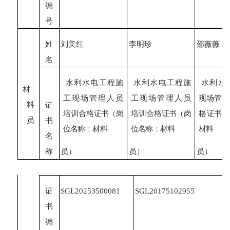
编
号
姓
刘美红
李明珍
邵薇薇
名
水利水电工程施
水利水电工程施
水利水
材
工现场管理人员
工现场管理人员
现场管理
料
证
培训合格
证书
（
岗
培训合格
证书
（
岗
格
证书
（
员
书
位名称：材料
位名称：材料
材料
名
称
员）
员）
员）
证
SGL
20253500081
SGL
20175102955
书
编