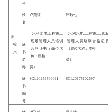
号
姓
卢燕红
汪珏七
名
水利水电工程施工
水利水电工程施工现场
质
现场管理人员培训
管理人员培训合格
证书
检
证
合格
证书
（
岗位名
（
岗位名称：质检
员
书
称：质检
名
员）
称
员）
证
SGL
20253500091
SGL
20175102697
书
编
号