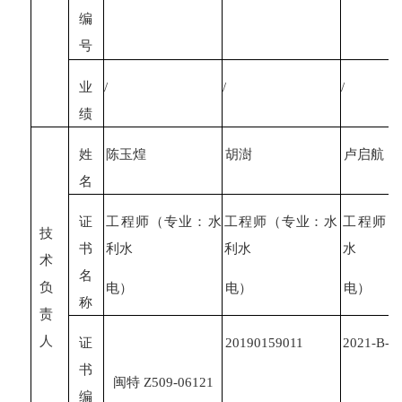
编
号
业
/
/
/
绩
姓
陈玉煌
胡澍
卢启航
名
证
工程师（专业：水
工程师（专业：水
工程师（
技
书
利水
利水
水
术
名
负
电）
电）
电）
称
责
人
证
20190159011
2021-B-2
书
闽特
Z
509-06121
编