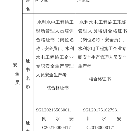
姓
谢飞炼
尼东泼
名
水利水电工程施工
水利水电工程施工现场
现场管理人员培训
管理人员培训合格
证书
合格
证书
（
岗位名
（
岗位名称：安全
员
）
、
称：安全
员
）
、水利
水利水电工程施
工企业专
水电工程施
工企业
职安全生产管理人员安全
证
安
专职安全生产管理
生产考
书
全
人员安全生产考
名
核合格证书
员
称
核合格证书
SGL
20213503061
、
SGL
20175102793
、
闽
水
安
川
水安
证
C202
10000417
C20
180000171