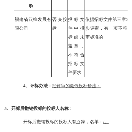
称
福建省汉榫发展有
否决投
投标文
依据招标文件第三章
3.
限公司
标
件中投
步评审，有一项不符合
标函未
审标准的
盖章，
不符合
招标文
件要求
4、评标办法：
经评审的最低投标价法；
5、开标后撤销投标的投标人名称：
开标后撤销投标的投标人有
0
家，名单：
/
。