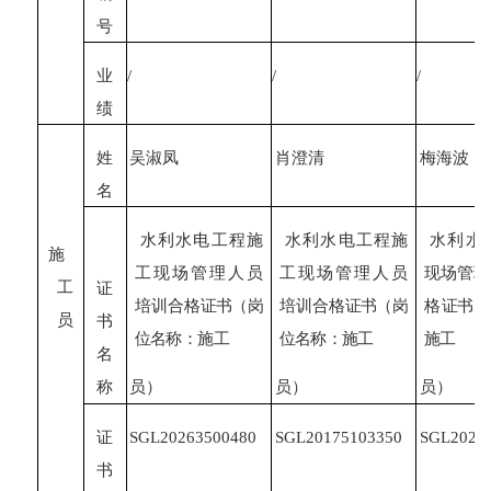
号
业
/
/
/
绩
姓
吴淑凤
肖澄清
梅海波
名
水利水电工程施
水利水电工程施
水利水
施
工现场管理人员
工现场管理人员
现场管理
工
证
培训合格
证书
（
岗
培训合格
证书
（
岗
格
证书
（
员
书
位名称：施工
位名称：施工
施工
名
称
员）
员）
员）
证
SGL
20263500480
SGL
20175103350
SGL
2023
书