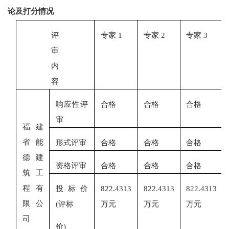
论及打分情况
评
专家
1
专家
2
专家
3
审
内
容
响应性评
合格
合格
合格
审
福建
省能
形式评审
合格
合格
合格
德建
资格评审
合格
合格
合格
筑工
程有
投标价
822.4313
822.4313
822.4313
限公
(评标
万元
万元
万元
司
价
)