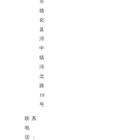
市
德
化
县
浔
中
镇
浔
北
路
10
号
联系
电
话：