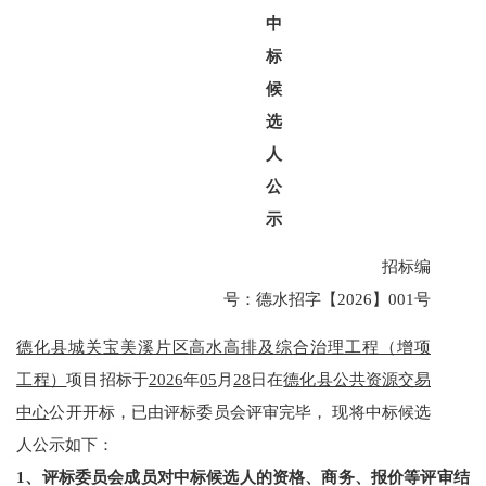
中
标
候
选
人
公
示
招标编
号：
德水招字【
2026】
001
号
德化县城关宝美溪片区高水高排及综合治理工程（增项
工程）
项目招标于
2026
年
05
月
28
日在
德化县公共资源交易
中心
公开开标，已由评标委员会评审完毕，
现将中标候选
人公示如下：
1、评标委员会成员对中标候选人的资格、商务、报价等评审结