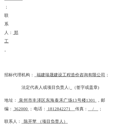
；
联
系
人：
郑
工
。
招标代理机构：
福建瑞晟建设工程造价咨询有限公司
；
法定代表人或项目负责人
:
（签字或盖章
)
地址：
泉州市丰泽区东海泰禾广场
13号楼1301
，邮
编：
362000
；
电话：
1812842271
传真：
/
；
联系人：
陈开苹
（项目负责人）