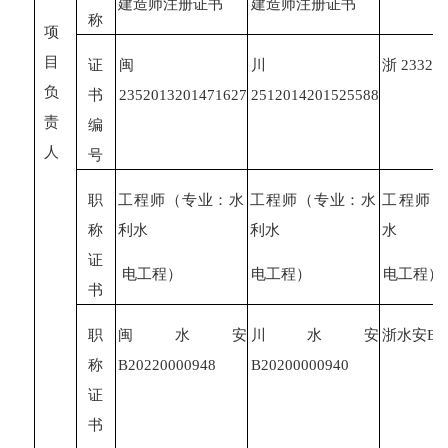
建造师注册证书
建造师注册证书
称
项
目
证
闽
川
浙
23320
负
书
2352013201471627
2512014201525588
责
编
人
号
职
工程师（专业：水
工程师（专业：水
工程师（
称
利水
利水
水
证
电工程）
电工程）
电工程）
书
职
闽水安
川水安
浙水安
B2
称
B20220000948
B20200000940
证
书