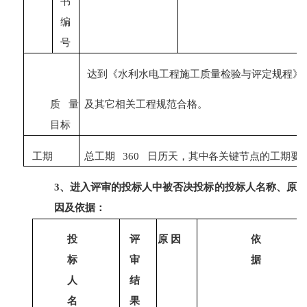
书
编
号
达到《水利水电工程施工质量检验与评定规程》
质量
及其它相关工程规范合格
。
目标
工期
总工期
360
日历天，其中各关键节点的工期要
3、进入评审的投标人中被否决投标的投标人名称、原
因及依据：
投
评
原
因
依
标
审
据
人
结
名
果