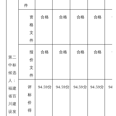
件
资
合格
合格
合格
合格
合
格
文
件
报
合格
合格
合格
合格
合
第二
价
中标
文
候选
件
人：
评
94.59
分
94.59
分
94.59
分
94.59
分
94.5
福建
标
省百
价
川建
得
设发