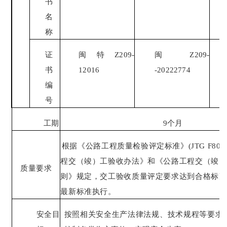
书
名
称
证
闽特
Z209-
闽
Z209-
书
12016
-20222774
编
号
工期
9个月
根据《公路工程质量检验评定标准》
(JTG F8
程交（竣）工验收办法》和《公路工程交（竣）
质量要求
则》规定，交工验收质量评定要求达到合格标准
最新标准执行。
安全目
按照相关安全生产法律法规、技术规程等要求