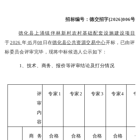
招标编号：德交招字
[2026]00
6
号
德化县上涌镇伴林新村农村基础配套设施建设项目
于
202
6
年
05
月
08
日在
德化县公共
资源交易中心
开标，已由评
标委员会评审完毕，现将中标候选人公示如下：
1、技术、商务、报价等评审结论及打分情况
评
专家
1
专家
2
专家
3
专家
4
专
审
内
容
商务
合格
合格
合格
合格
合