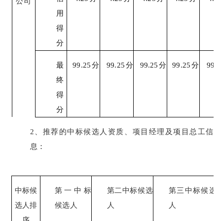
公司
用
得
分
最
99.2
5
分
99.2
5
分
99.2
5
分
99.2
5
分
99.2
终
得
分
2、推荐的中标候选人资质、项目经理及项目总工信
息
：
中标候
第一中标
第二中标候选
第三中标候选
选人排
候选人
人
人
序