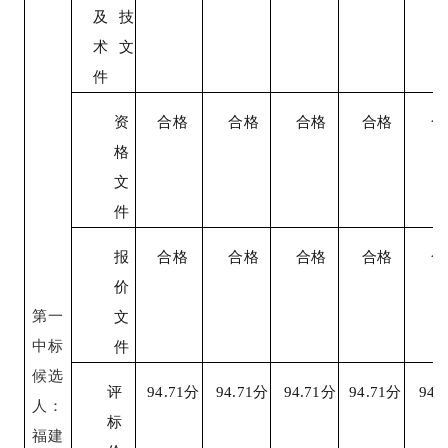
及技
术文
件
资
合格
合格
合格
合格
合
格
文
件
报
合格
合格
合格
合格
合
价
第一
文
中标
件
候选
评
94.71
分
94.71
分
94.71
分
94.71
分
94.7
人：
标
福建