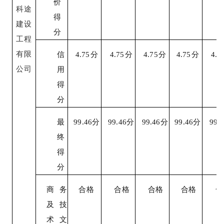
价
科途
得
建设
分
工程
有限
信
4.
7
5
分
4.
7
5
分
4.
7
5
分
4.
7
5
分
4.
7
公司
用
得
分
最
99.46
分
99.46
分
99.46
分
99.46
分
99.4
终
得
分
商务
合格
合格
合格
合格
合
及技
术文