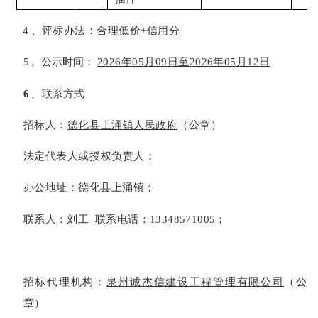
4
、
评标办法
：
合理低价
+信用分
5
、公示时间：
2026年
05
月
09
日至
2026年
05
月
12
日
6
、联系方式
招标人：
德化县上涌镇人民政府
（公章）
法定代表人或授权负责人：
办公地址：
德化县
上涌镇
；
联系人：
刘
工
联系电话：
13348571005
；
招标代理机构：
泉州诚杰信建设工程管理有限公司
（公
章）