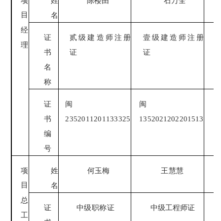
项
姓
陈楼由
石万全
目
名
经
证
贰
级建造师注册
壹
级建造师注册
理
书
证
证
名
称
证
闽
闽
书
2352011201133325
1352021202201513
编
号
项
姓
何玉梅
王慧慧
目
名
总
证
中
级职称证
中级工程师证
工