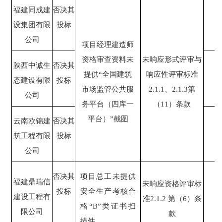
福建同成建
否决其
设集团有限
投标
公司
项目经理建造师
资格审查资料未
未响应形式评审与
陕西中诚生
否决其
提供
“全国建筑
响应性评审标准
态建设有限
投标
市场监管公共服
2.1.1、2.1.3第
公司
务平台（四库一
（11）条款
平台）”截图
云南欧锦建
否决其
筑工程有限
投标
公司
否决其
项目总工未提供
福建鼎瑞信
未响应资格评审标
投标
安全生产考核合
建设工程有
准
2.1.2 第（6）条
格
“B”类证书扫
限公司
款
描件