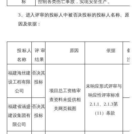
标
控制各类伤亡事故，实现安全生产。
3、进入评审的投标人中被否决投标的投标
人名称、原
因及依据：
投标人
评审
原因
依据
备
名称
结果
注
福建海丝建
否决其
设工程有限
投标
未响应形式评审与
项目总工资格审
公司
响应性评审标准
查资料未提供相
2.1.1、2.1.3第
福建省涵盛
否决其
关网页截图
（11）条款
建设集团有
投标
限公司