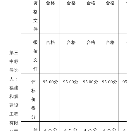
资
合格
合格
合格
合格
合
格
文
件
报
合格
合格
合格
合格
合
价
第三
文
中标
件
候选
人：
评
95.00
分
95.00
分
95.00
分
95.00
分
95.0
福建
标
和辉
价
建设
得
工程
分
有限
信
4.25
分
4.25
分
4.25
分
4.25
分
4.2