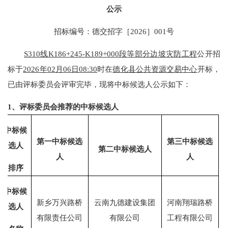
公示
招标编号：
德交招字［
2026］001号
S310线K186+245-K189+000段等部分边坡灾防工程
公开招
标
于
20
26
年
02
月
06
日
08:30
时在
德化县公共资源交易中心
开
标
，
已由评标委员会
评审完毕，现
将中标候选人
公示如下：
1、评标委员会推荐的中标候选人
中标候
第一中标候选
第三中标候选
选人
第二中标候选人
人
人
排序
中标候
新乡万兴路桥
云南九德建设集团
河南翔瑞路桥
选人
有限责任公司
有限公司
工程有限公司