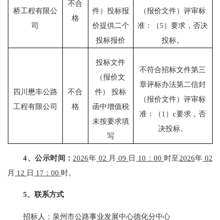
不合
桥工程有限公
件）投标报
（报价文件）评审标
格
司
价提供二个
准：（
5）要求，否决
投标报价
投标。
投标文件
不符合招标文件第三
（报价文
章评标办法第二信封
四川懋丰公路
不合
件）
投标
（报价文件）评审标
工程有限公司
格
函中增值税
准：（
1）c要求，否
未按要求填
决投标。
写
4、
公示时间
：
2026
年
02
月
09
日
10：00
时
至
20
26
年
02
月
12
日
17：00
时
。
5
、联系方式
招
标人
：
泉州市公路事业发展中心德化分中心