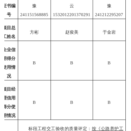
证书
编
豫
云
豫
号
241151568885
1532012201370291
241212295207
项目总
方彬
赵俊美
于金岩
工姓名
企业信
用得分
B
B
B
使用情
况
项目经
理信用
B
B
B
得分使
用情况
标段工程交工验收的质量评定：
按《公路养护工