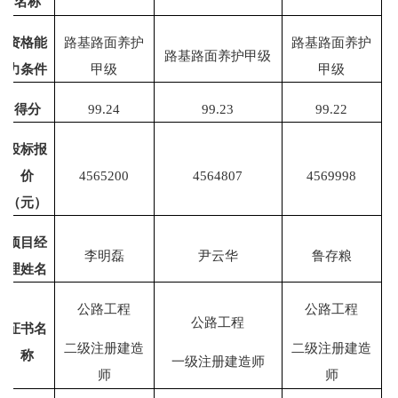
名称
资格能
路基路面养护
路基路面养护
路基路面养护甲级
力条件
甲级
甲级
得分
99.24
99.23
99.22
投标报
价
45652
00
4564807
4569998
（元）
项目
经
李明磊
尹云华
鲁存粮
理
姓名
公路工程
公路工程
公路工程
证书名
二
级注册建造
二
级注册建造
称
一
级注册建造师
师
师