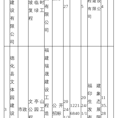
程建设
建
坡临时
有
27
5
4
有限公
设
复绿工
限
司
有
程
公
限
司
公
司
福
德
建
化
瑞
县
晟
文
建
福建
体
设
印象
园
工
20
11
文亭山
20
生态
建
程
公开
1221.
24/
35.
3
市政
公园工
24/
发展
设
造
招标
6840
1/1
28
程
1/3
有限