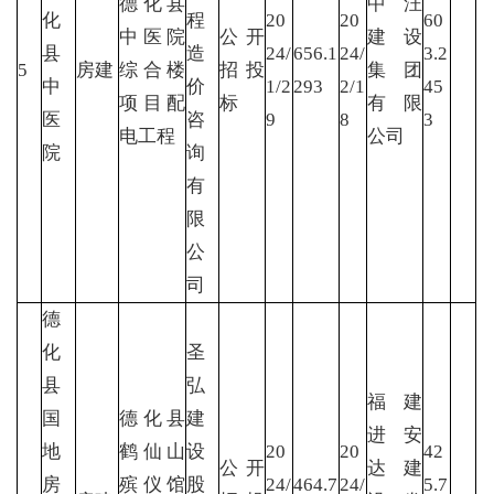
德化县
中汪
化
程
20
20
60
中医院
公开
建设
县
造
24/
656.1
24/
3.2
5
房建
综合楼
招投
集团
中
价
1/2
293
2/1
45
项目配
标
有限
医
咨
9
8
3
电工程
公司
院
询
有
限
公
司
德
化
圣
县
弘
福建
国
德化县
建
进安
地
鹤仙山
设
20
20
42
公开
达建
房
殡仪馆
股
24/
464.7
24/
5.7