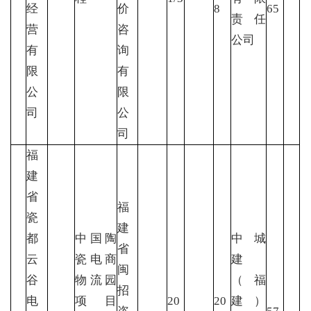
经
价
8
65
责任
营
咨
公司
有
询
限
有
公
限
司
公
司
福
建
省
福
瓷
建
都
中国陶
中城
省
云
瓷电商
建
闽
谷
物流园
（福
招
电
项目
20
20
建）