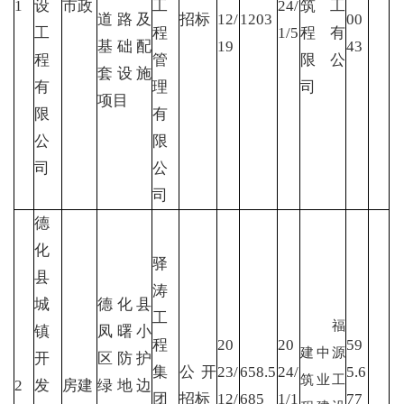
1
设
市政
工
24/
筑工
道路及
招标
12/
1203
00
工
程
1/5
程有
基础配
19
43
程
管
限公
套设施
有
理
司
项目
限
有
公
限
司
公
司
德
化
驿
县
涛
城
德化县
工
福
镇
凤曙小
程
20
20
59
建中源
开
区防护
集
公开
23/
658.5
24/
5.6
筑业工
2
发
房建
绿地边
团
招标
12/
685
1/1
77