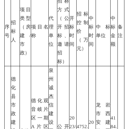
招标
项目
方式
招标
类型
代
（公
开
中
中
招
控制
序
（房
项目名
理
开招
标
标
中标
标
备
标
价
号
建/
称
单
标、
时
时
单位
金
注
人
（万
市
位
邀请
间
间
额
元）
政）
招
标）
泉
德
州
化
诚
县
杰
德化观
市
信
龙岩
音岐片
政
建
市西
区一期
20
41
建
设
20
安建
A片区
公开
23/
4752.
84.