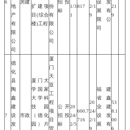
6
房建
招投
设发
地
扩建项
份
1/3
817
2/1
21
标
展有
产
目(综合
有
1
9
9
限公
有
楼)工程
限
司
限
公
公
司
司
厦
德
门
化
天
县
厦门大
亚
陶
学国家
福建
工
鑫
大学科
省鑫
程
20
53
建
技园
公开
20
业建
项
600.7
24/
8.1
7
设
市政
（德化
招投
24/
设发
目
716
2/1
00
发
园）片
标
2/5
展有
管
9
6