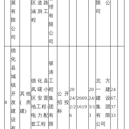
展
区道路
限公
理
有
涵洞工
司
有
限
程
限
公
公
司
司
德
化
驿
县
涛
城
德化县
工
北方
镇
凤曙小
程
20
20
一建
24
开
其他
公开
区安置
集
24/
2669.
24/
建设
67.
8
发
(房
招投
地工程-
团
2/2
1619
3/1
集团
37
建
建)
标
电力配
有
6
3
有限
33
设
套工程
限
公司
有