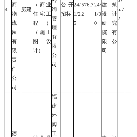
咨
57
商
（商业
公开
24/
576.7
24/
建筑
4
房建
询
6.7
物
住宅工
招标
1/2
2
1/3
设计
管
2
流
程）
5
0
研究
理
园
（施工
院有
有
有
图设
限公
限
限
计）
司
公
责
司
任
公
司
福
建
环
闽
德
工