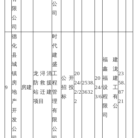
公
限
司
公
司
德
时
化
代
县
建
福建
城
盛
鑫泷
镇
龙浔消
工
20
23
公开
20
福建
房
防救援
程
24/
2538.
58.
9
房建
招投
24/
设工
地
站迁建
管
2/2
3632
87
标
3/6
程有
产
项目
理
2
21
限公
开
有
司
发
限
公
公