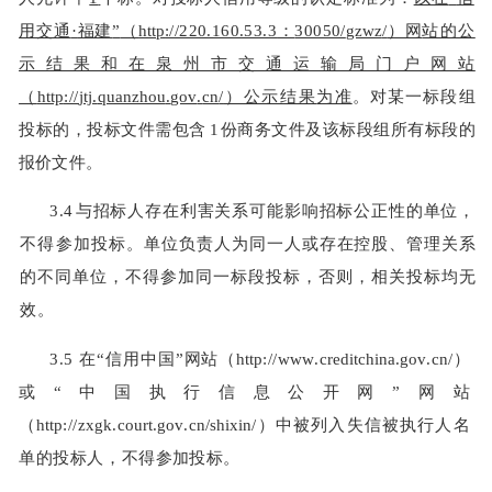
用交通
·
福建
”
（
http
://220.160.53.3
：
30050/
gzwz
/
）网
站的公
示结果和在泉州市交通运输局门户网站
（
http
://
jtj
.
quanzhou
.
gov
.
cn
/
）公示结果
为准
。对某一标段组
投标的，投标文件需包含
1
份商务文件及该标段组所有标段的
报价文件。
3.4
与招标人存在利害关系可能影响招标公正性的单位，
不得参加投标。单
位负责人为
同一人或存在控股、管理关系
的不同单位，不得参
加同一标段投标，否则，相关投标均无
效。
3.5
在
“
信用中国
”
网站（
http
://
www
.
creditchina
.
gov
.
cn
/
）
或
“
中国执行信息公开
网
”
网站
（
http
://
zxgk
.
court
.
gov
.
cn
/
shixin
/
）中被列入失信被执行人名
单的投标人，不
得参加投标。