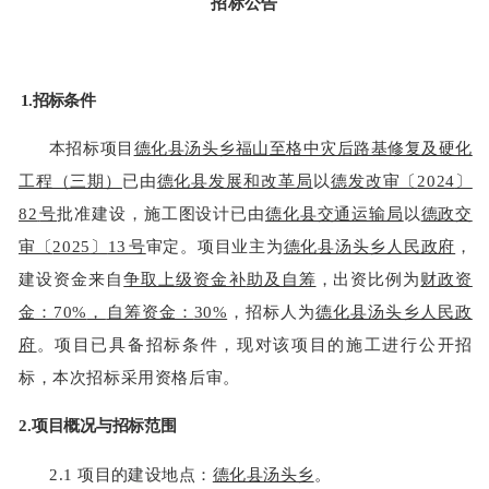
招标公告
1.
招标条件
本招标项目
德化县汤头乡福山至格中灾后路基修复及硬化
工程（三期）
已由
德化县发展
和改革局
以
德发改审〔
2024
〕
82
号
批准建设，施工图设计已
由
德化县交通运输局
以
德政交
审〔
2025
〕
13
号
审定。项目业主为
德化县汤头乡人民政府
，
建设资金来自
争取上级资金补
助及自筹
，出资比例为
财政资
金：
70%
，
自筹资金：
30%
，招标人为
德化县汤头乡人民政
府
。
项目已具备招标条件，现对该项目的施工进行公开招
标，本次招标采用资格后审。
2.
项目概况与招标范围
2.1
项目的建设地点：
德化县汤头乡
。