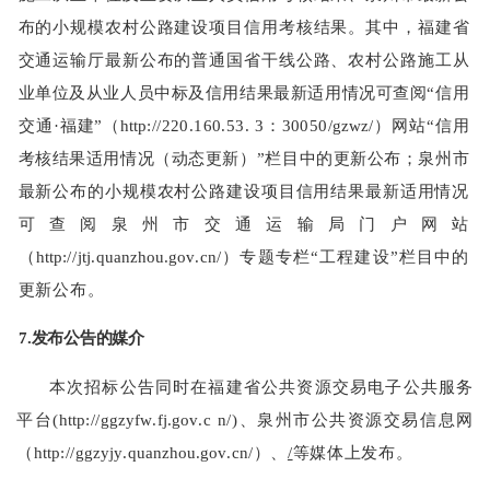
布的小规模农村公路建设项目信用考核结果。其中，福建省
交通运输厅最新公布的普通国省干线公路、农村公路施工从
业单位及从业人员中标及信用结果最新适用情况可查阅
“
信用
交通
·
福建
”
（
http
://220.160.53
.
3
：
30050/
gzwz
/
）网站
“
信用
考核结果适用情况（动态更新）
”
栏目中的更新公布；泉州市
最新公布的小规模农村公路建设项目信用结果最新适用情况
可查阅
泉州市交通运输局门户
网站
（
http
://
jtj
.
quanzhou
.
gov
.
cn
/
）专题专栏
“
工程建设
”
栏目中的
更新公布。
7.
发布公告的媒介
本次招标公告同时在福建省公共资源交易电子公共服务
平
台
(
http
://
ggzyfw
.
fj
.
gov
.c
n/)
、泉州市公共资源交易信息网
（
http
://
ggzyjy
.
quanzhou
.
gov
.
cn
/
）、
/
等媒体上发布。