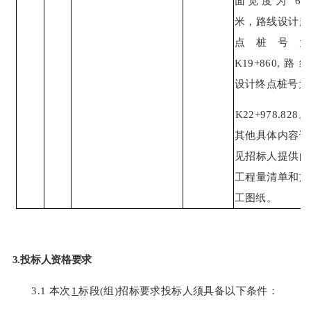
面宽
度为
6.5
米，路线设计起
点桩号为
K19+860,路线
设计终点桩号为
K22+978.828。
其他具体内容详
见招标人提供的
工程量清单和施
工图纸
。
3.
投标人资格要求
3.1
本次
1
标段
(
组
)
招标要求投标人须具备以下条件：