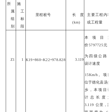
所
施
属
工
里程桩号
长度
主要工程内容
组
标
(
km
)
或工程量
别
段
本项目造
价
5797725
元，
为四级公路，
Z1
1
3.119
K19+860~K22+978.828
设计速度
15
Km
/h。项目
位于德化县
汤头
乡，本项目设
计总长
度为
3.119
公里，路