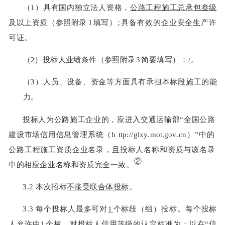
（
1
）具有国内独立法人资格，
公路工程施工总承包叁级
及以上资质（参照附录
1
填写
）；
具备有效的企业安全生产许
可证。
（
2
）投标人业绩条件（参照附录
3
简要填写
）：
/
。
（
3
）人员、设备、资金等方面具有承担本标段施工的能
力。
投标人为公路施工企业的，应进入交通运输部
“
全国公路
建设市场信用信息管理系统（
h
ttp
://
glxy
.
mot
.
gov
.
cn
）
”
中的
公路工程施工资质企业名录，且投标人名称和资
质与该名录
②
中的相应企业名称和资质完全一致。
3.2
本次招标
不接受联合体投标
。
3.3
每个投标人最多可对
1
个标段（组）投标。每个投标
人允许中
1
个标
。对投标人信
用等级的认定标准为：
以在
“
信