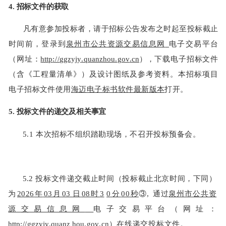
4.
招标文件的获取
凡有意参加投标者，请于招标公告发布之时起至投标截止
时间前，登录到
泉州市公共资
源交易信息网
电子交易平台
（网址：
http
://
ggzyjy
.
quanzhou
.
gov
.
cn
），
下载电子招标文
件
（含《工程量清单》）及设计图纸及参考资料。本招标项目
电子招标文件使用
海迈电子标书软件最新版本
打开。
5.
投标文件的递交及相关事宜
5.1
本次招标不组织踏勘现场，不召开投标预备会。
5.2
投标文件递交截止时间（投标截止北京时
间，下同）
为
2026
年
03
月
03
日
08
时
3
0
分
00
秒
③
,
通过
泉州市公共资
源交易信息网
电子交易平台（网址：
http
://
ggzyjy
.
quanz
hou
.
gov
.
cn
）在线递交投标文件。