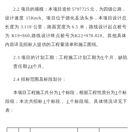
2.2
项目的规模：本项目造价
5797725
元，为四级公路，
设计速度
15
Km
/h
。项目位于
德化县汤头乡，本项目设计总
长度为
3.119
公里，路面宽度为
6.5
米，路线设计起点桩号
为
K19+860,
路线设计终点桩号为
K22+978.828
。其他具体
内容详见
招标人提供的工程量清
单和施工图纸。
2.3
项目的计划工期：工程施工计划工期为
9
个月，缺陷
责任期
24
个月。
2.4
招标范围及标段划分：
本项目工程施工共分为
1
个标段，根据工程性质分为
1
个标
段组；本次共招标
1
个标段，
1
个标段组。具体情况详见下
表：