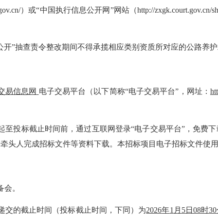
china.gov.cn/）或“中国执行信息公开网”网站（http://zxgk.cour
公开”抽查责令整改期间不得承揽相应类别资质所对应的公路养
交易信息网
电子交易平台（以下简称
“电子交易平台”，网址：
ht
之时起至投标截止时间前，通过互联网登录“电子交易平台”，免费
体牵头人完成招标文件等资料下载。本招标项目电子招标文件使
备会。
件递交的截止时间（投标截止时间，下同）为
2026
年
1
月
5
日
08
时
30