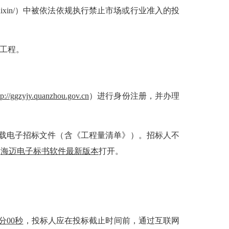
t.gov.cn/shixin/）中被依法依规执行禁止市场或行业准入的投
护工程。
tp://ggzyjy.quanzhou.gov.cn
）进行身份注册，并办理
下载电子招标文件（含《工程量清单》）。招标人不
用
海迈电子标书软件最新版本
打开。
分
00
秒
，投标人应在投标截止时间前，通过互联网