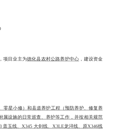
②
，项目业主为
德化县农村公路养护中心
，建设资金
、零星小修）和县道养护工程（预防养护、修复养
附属设施的日常巡查、养护等工作，并按相关规范
43 盖玉线、X345 大剑线、X3LE龙浔线、原X346线