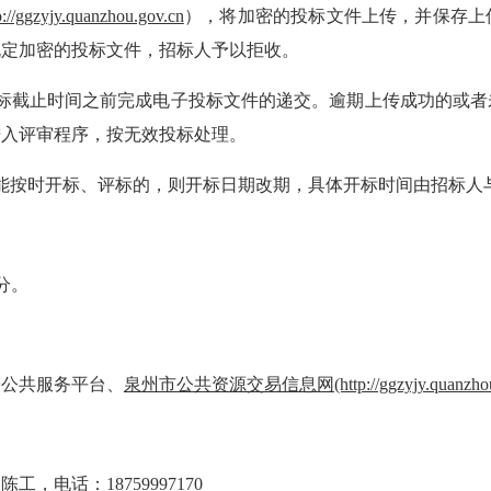
p://ggzyjy.quanzhou.gov.cn
），将加密的投标文件上传，并保存上
规定加密的投标文件，招标人予以拒收。
在投标截止时间之前完成电子投标文件的递交。逾期上传成功的或
进入评审程序，按无效投标处理。
致不能按时开标、评标的，则开标日期改期，具体开标时间由招标
分。
子公共服务平台、
泉州市公共资源交易信息网
(http://ggzyjy.quanzho
：
陈工
，电话：
18759997170