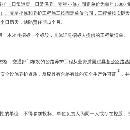
养护（日常巡查、日常保养、零星小修）固定单价为每年
1500
除）。零星小修和养护工程施工按固定单价合同，工程量按实际
6个
日历天
，缺陷责任期
12
个月。
段，本次共招标一个标段，具体详见招标人提供
的
工程量清单。
人资格，交通部门核发的公路养护工程从业资质
同时具备公路路基
③
通安全设施养护资质，
及应
具有合格有效的安全生产许可证
，并
公正性的单位，不得参加投标。单位负责人为同一人或存在控股