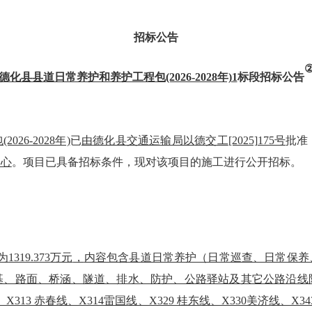
招标公告
德化县县道日常养护和养护工程包
(2026-2028年)1
标段招标公告
包
(2026-2028年)
已
由
德化县交通运输局
以
德交工
[2025]175号
批准
中心
。项目已具备招标条件，现对该项目的施工进行公开招标。
为
1319.373
万元
，
内容包含县道日常养护（日常巡查、日常保养
基、路面、桥涵、隧道、排水、防护、公路驿站及其它公路沿线
、X313 赤春线、X314雷国线、X329 桂东线、X330美济线、X3