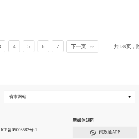
3
4
5
6
7
下一页
共
139
页，
>>
省市网站
新媒体矩阵
ICP备05003582号-1
闽政通APP