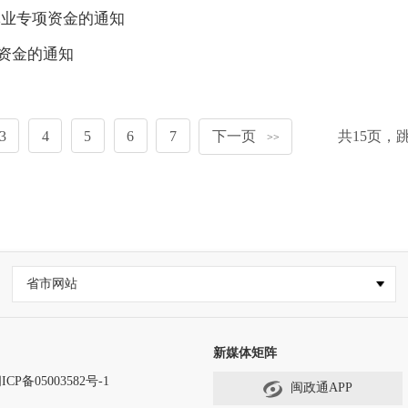
林业专项资金的通知
项资金的通知
3
4
5
6
7
下一页
共
15
页，
>>
省市网站
新媒体矩阵
ICP备05003582号-1
闽政通APP