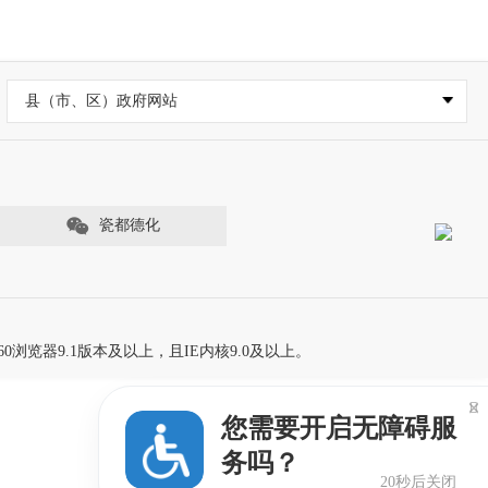
县（市、区）政府网站
瓷都德化
60浏览器9.1版本及以上，且IE内核9.0及以上。

您需要开启无障碍服
务吗？
19秒后关闭