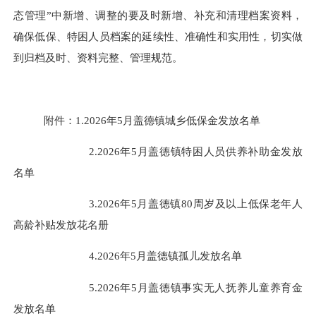
态管理
”
中新增、调整的要及时新增、补充和清理档案资料，
确保低保、特困人员档案的延续性、准确性和实用性，切实做
到归档及时、资料完整、管理规范。
附
件
：
1.202
6
年
5
月盖德镇城乡低保金发放名单
2.202
6
年
5
月盖德镇特困人员供养补助金发放
名单
3.
202
6
年
5
月
盖德镇
80
周岁及以上低保老年人
高龄补贴发放花名册
4.
202
6
年
5
月
盖德镇
孤儿
发放名单
5
.
202
6
年
5
月
盖德镇事实无人抚养儿童养育金
发放名单