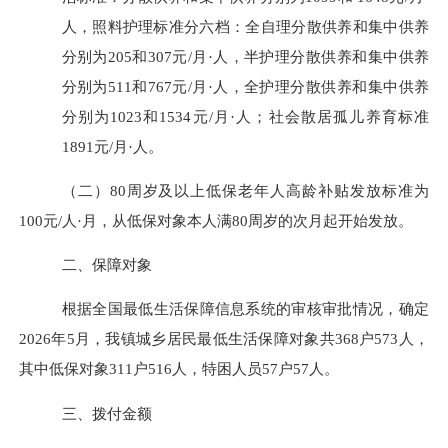
人，照料护理标准分六档：全自理分散供养和集中供养
分别为
205
和
307
元
/
月
·
人，半护理分散供养和集中供养
分别为
511
和
767
元
/
月
·
人，全护理分散供养和集中供养
分别为
1023
和
1534
元
/
月
·
人；社会散居孤儿养育标准
1891
元
/
月
·
人。
（二）
80
周岁及以上低保老年人高龄补贴发放标准为
100
元
/
人
·
月，从低保对象本人满
80
周岁的次月起开始发放。
二、保障对象
根据全国最低生活保障信息系统的审核审批情况，确定
202
6
年
5
月，我镇城乡居民最低生活保障对象共
368
户
573
人，
其中低保对象
311
户
516
人，特困人员
57
户
57
人
。
三、拨付金额