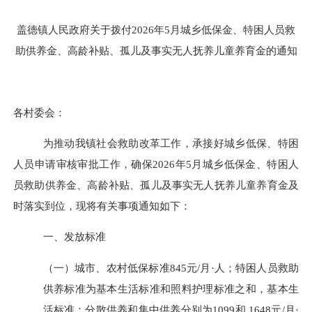
盖德镇人民政府
关于拨付
202
6
年
5
月城乡
低保金、特困人员救
助供养金、高龄
补贴
、孤儿及
事实无人抚养儿童养育金的通知
各村委会：
为推动我镇社会救助改革工作，承接好城乡低保、特困
人员申请审核审批工作，确保
202
6
年
5
月城乡低保金、特困人
员救助供养金、高龄补贴
、孤儿及
事实无人抚养儿童养育金
及
时落实到位，现将有关事项通知如下：
一、发放标准
（一）城市、农村低保标准
8
4
5
元
/
月
·
人；特困人员救助
供
养标准为基本生活标准和照料护理标准之和，基本生
活标准：分散供养和集中供养分别为
10
99
和
1
648
元
/
月
·