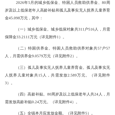
202
6
年
5
月的城乡低保金、特困人员救助供养金、
80
周
岁及以上低保老年人高龄补贴
和孤儿及
事实无人抚养儿童养育
金
45.098
万元，其中：
（一）城乡低保金。
城乡低保对象共
311
户
516
人，月需
保障金
33.2111
万元（详见附件
1
）。
（二）特困供养金。
特困人员救助供养对象共
57
户
57
人，月需供养金
9.0579
万元（详见附件
2
）。
（三）
孤儿及
事实无人抚养儿童养育金。
孤儿及
事实无
人抚养儿童对象共
15
人
，
共需发放
2.589
万元。（详见附件
3
）。
（四）高龄补贴。
80
周岁及以上低保老年人共
24
人，月
需发放高龄补贴
0.
24
万
元。（详见附件
4
）。
（
五
）
全镇本月应发放金额
。
（详见附件
5
）。