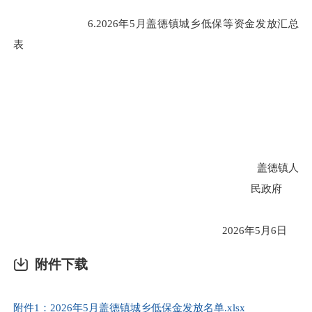
6.
202
6
年
5
月
盖德镇
城乡低保
等
资金
发放汇总
表
盖德镇人
民政府
2026
年
5
月
6
日
附件下载
附件1：2026年5月盖德镇城乡低保金发放名单.xlsx