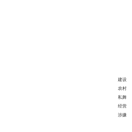
建设用
农村集
私舞弊
经营性
涉嫌犯