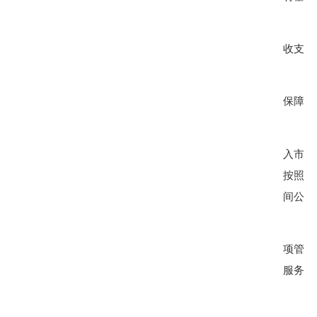
收支两
保障。
入市成
按照壮
间公平
项管理
服务设