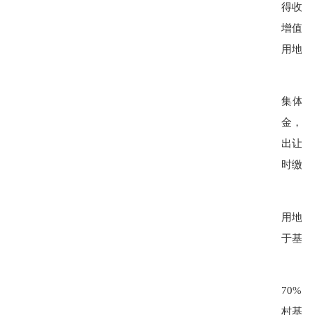
得收益
增值收
用地按
集体经
金，土
出让人
时缴纳
用地基
于基准
70%
：
村基础