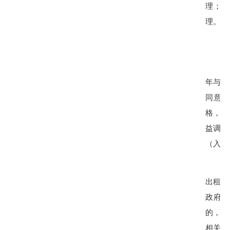
理；没
理。
年与农
同意后
格，签
益调节
（入股
出租年
政府及
的，重
相关税