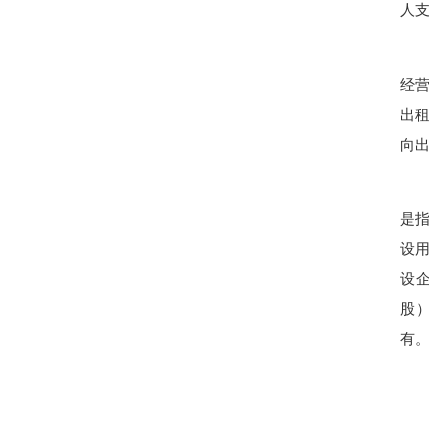
人支付
经营性
出租给
向出租
是指农
设用地
设企业
股）形
有。