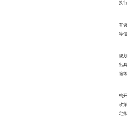
执行，
有资质
等信息
规划条
出具拟
途等。
构
开展
政策综
定拟入