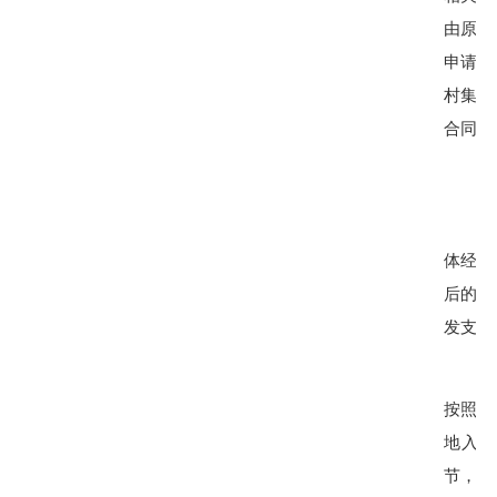
由原承
申请。
村集体
合同。
体经营
后的净
发支出
按照建
地入市
节，对