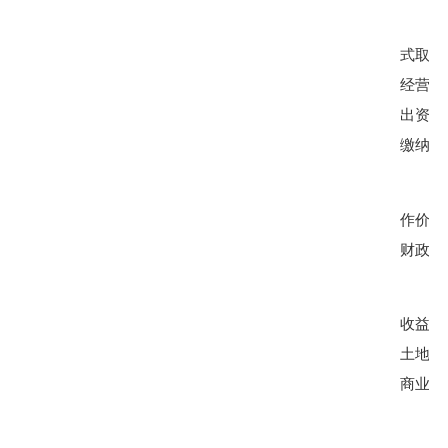
式取得
经营性
出资（
缴纳土
作价出
财政
局
收益时
土地增
商业用