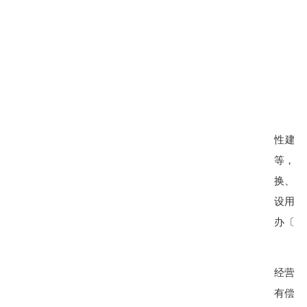
性建设
等，双
换、赠
设用地
办〔
20
经营性
有偿让