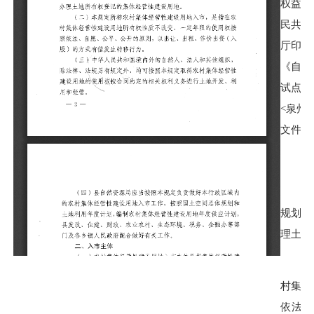
权益者
民共和
厅印发
《自然
试点工
<
泉州
文件的
规划或
理土地
村集体
依法、