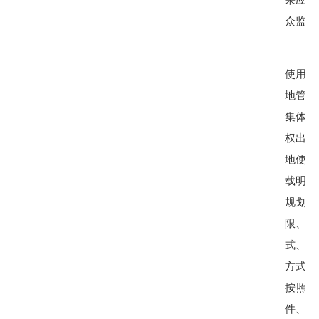
众监督
使用权
地管理
集体经
权出让
地使用
载明土
规划条
限、产
式、土
方式，
按照出
件、产