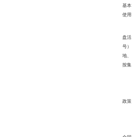
基本条
使用的
盘活利
号）文
地、插
按集体
政策；