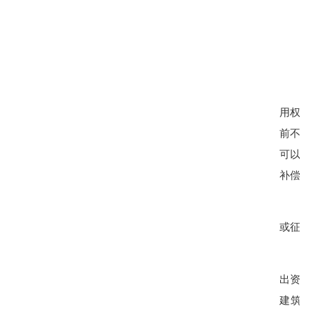
用权，
前不得
可以依
补偿。
或征用
出资（
建筑物