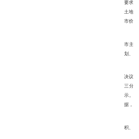
要求，
土地界
市价格
市主体
划、建
决议，
三分之
示。入
据，并
积、土