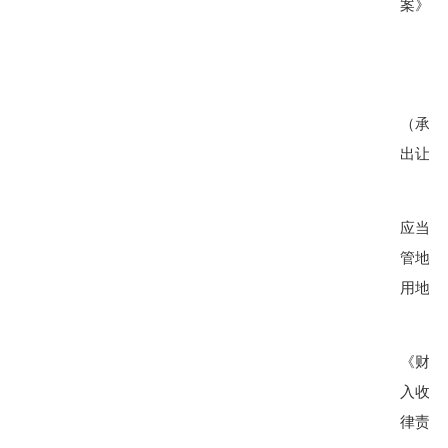
案》（
（承租
出让合
应当全
管地价
用地价
《财政
入收支
律责任