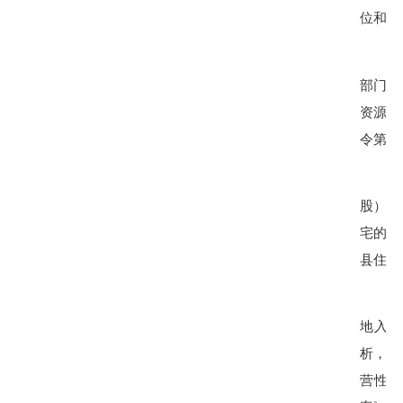
位和个
部门的
资源局
令第
53
股）等
宅的居
县住建
地入
市
析，实
营性建