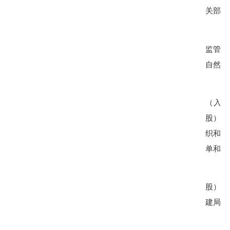
关部门
监管协
自然资
（入
股））
织和土
单和具
股）合
建局
报