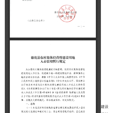
（此
建设用