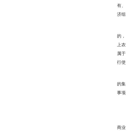
有、村
济组织
的，由
上农村
属于乡
行使所
的集体
事项须
商业等