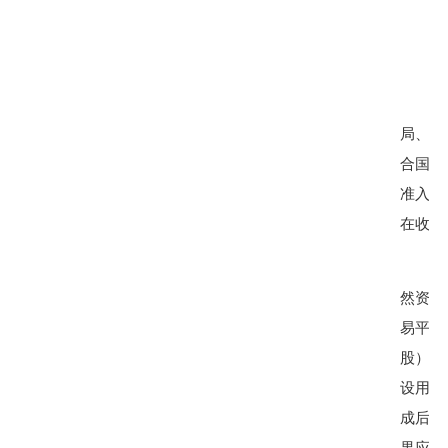
局、农
合国土
准入和
在收到
然资源
易平台
股）参
设用地
成后，
果应在