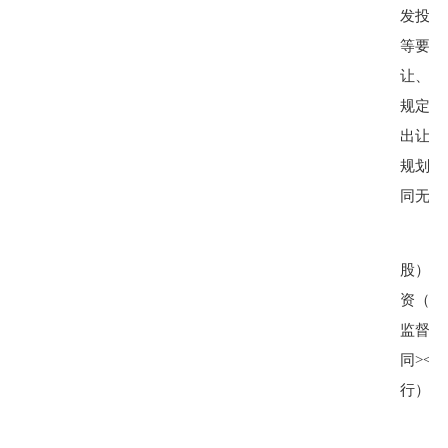
发投资
等要求
让、出
规定，
出让合
规划条
同无效
股））
资（入
监督管
同
><
集
行）的