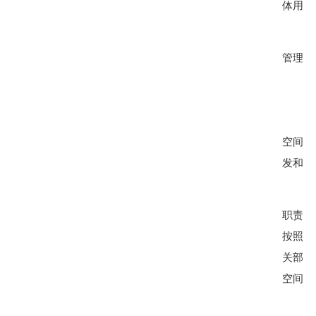
体用途
管理工
空间规
发和利
职责，
按照
“
关部门
空间规