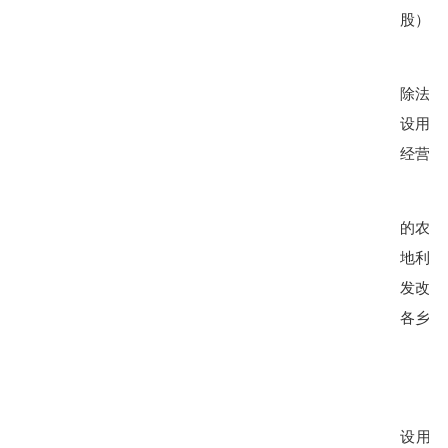
股）的
除法律
设用地
经营。
的农村
地利用
发改、
各乡镇
设用地