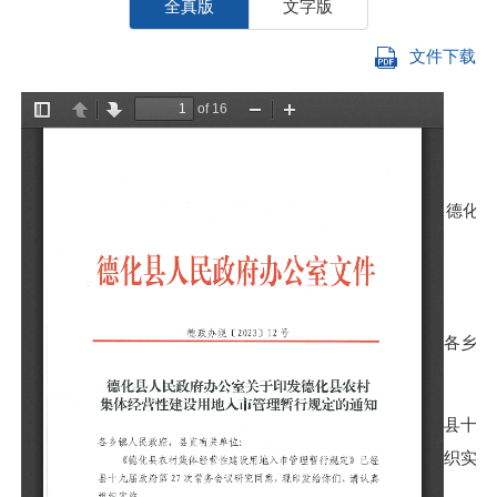
全真版
文字版
文件下载
德化县
各乡镇
县十九
织实施