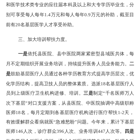
和医学技术类专业的应往届本科及以上和大专学历毕业生，分
别可享受每人每年1.4万元和每人每年0.9万元的补助
，
截至目
前有
20名基层医学人才享受补助。
三、加大培训帮扶力度。
一是
依托县医院、县中医院两家紧密型县域医共体，每
月不定期组织开展业务培训，持续提升医务人员业务能力。
二
是
鼓励基层医疗人员通过各种学历教育方式提高学历层次，优
化学历结构，提高卫技人员的整体素质。选派
18名基层医疗人
员到上级医疗卫生机构进修、培训。
三是
制定
“千名医师万人
次下基层”对口支援方案
，
从县医院、中医院抽调中高级职称
医师
18名，每月定期到各基层医疗机构进行医疗帮扶1-2天，
有效缓解群众看病就医“急难愁盼”问题。今年来，累计下基层
医师146人次，诊疗群众396人次、业务培训447人次等。
四是