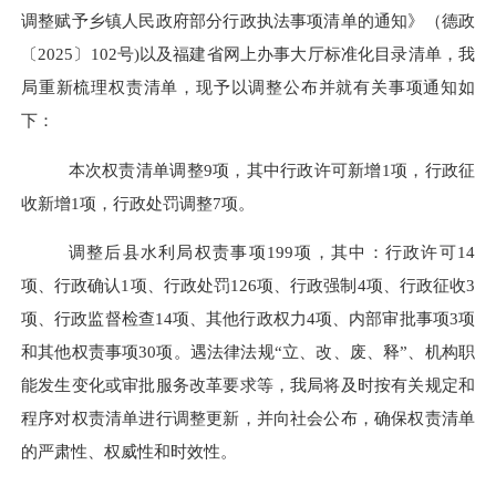
调整赋予乡镇人民政府部分行政执法事项清单的通知
》
（德政
〔
2025
〕
102
号
)
以及福建省网上办事大厅标准化目录清单
，
我
局
重新梳理权责清单，现予以
调整
公布并就有关事项通知如
下：
本次权责清单调整
9
项，其中行政
许可新增
1
项，
行政征
收新增
1项
，
行政处罚调整
7项
。
调整后
县水利局
权责事项
19
9
项，
其中：行政许可
14
项、行政确认
1
项、行政处罚
126
项、行政强制
4
项、行政征收
3
项、行政监督检查
1
4
项、其他行政权力
4
项、内部审批事项
3
项
和其他权责事项
30项。
遇法律法规
“
立、改、废、释
”
、机构职
能发生变化或审批服务改革要求等，
我局将
及时按有关规定和
程序对权责清单进行调整更新，并向社会公布，确保权责清单
的严肃性、权威性和时效性。