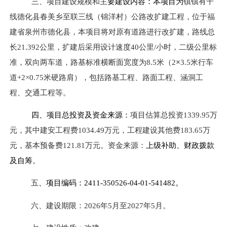
三、项目建设规模和主
要建设内容：本项目为
镇镇有干
线德化县春美乡至联三线（锦洋村）公路改扩建工程，位于福
建省泉州市德化县，本项目将对原有道路进行改扩建，路线总
长
21.392
公里，扩建后采用设计速度
40
公里
/
小时，二级公里标
准，双向两车道，路基标准横断面宽度为
8.5
米（
2
×
3.5
米行车
道
+2
×
0.75
米硬
路肩
），包括路基工程、路面工程、涵洞工
程、交通工程等
。
四、项目总投资及资金来源：
项目估算总投资
1339.95
万
元，
其中
建安工程费
1034.49
万元，工程建设其他费
183.65
万
元，基本预备费
121.81
万元。资金来源：
上级补助、财政拨款
及自筹
。
五
、项目编码：
2411-350526-04-01-541482
。
六、建设期限：
2026
年
5
月至
2027
年
5
月。