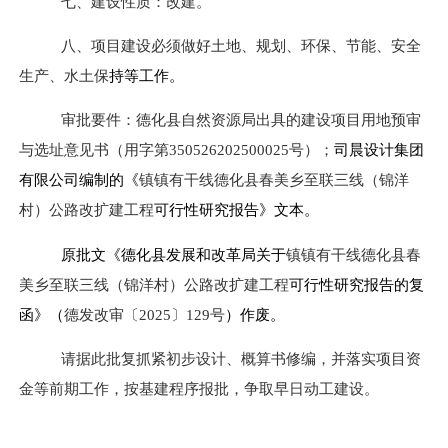
七、建设性质：改建。
八、
项目建设必须做好土地、规划、环保、节能、安全
生产、水土保
持等工作。
审批要件：
德化县自然资源局出具的建设项目用地预审
与选址意见书（用字第
350526202500025
号）；
司晨设计集团
有限公司编制的《
镇镇有干线德化县春美乡至联三线（锦洋
村）公路改扩建工程
可行性研究报告》文本。
原批文《德化县发展和改革局关于
镇镇有干线德化县春
美乡至联三线（锦洋村）公路改扩建工程
可行性研究报告的复
函》（
德发改审〔
2025
〕
129
号
）作废。
请据此批复抓紧初步设计、概算书修编，并落实项目资
金等前期工作，按基建程序报批，争取早日动工建设。