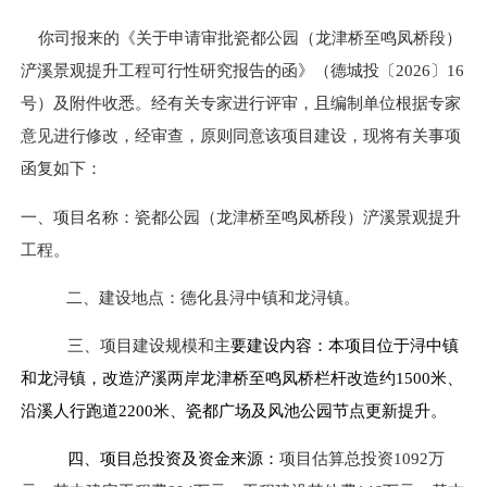
你司报来的《关于申请审批瓷都公园（龙津桥至鸣凤桥段）
浐溪景观提升工程可行性研究报告的函》（德城投〔
2026
〕
16
号）及附件收悉。经有关专家进行评审
，且
编制单位根据专家
意见进行修改，经审查，原则同意该项目建设，现将有关事项
函复如下：
一、项目名称：瓷都公园（龙津桥至鸣凤桥段）浐溪景观提升
工程。
二、建设地点：德化县浔中镇和龙浔镇。
三、项目建设规模和主
要建设内容：本项目位于浔中镇
和龙浔镇，改造浐溪两岸龙津桥至鸣凤桥栏杆改造约
1500
米、
沿溪人行跑道
2200
米、瓷都广场及风池公园节点更新提升。
四、项目总投资及资金来源：
项目估算总投资
1092
万