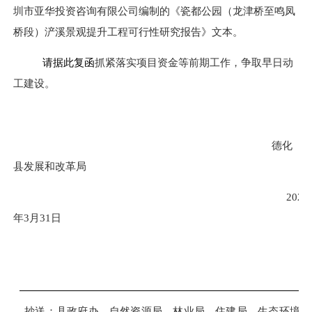
圳市亚华投资咨询
有限公司编制的《瓷都公园（龙津桥至鸣凤
桥段）浐溪景观提升工程可行性研究报告》文本。
请据此复函
抓紧落实项目资金等前期工作，争取早日动
工建设。
德化
县发展和改革局
2026
年
3
月
31
日
抄送：县政府办、自然资源局、
林业局
、住建局、生态环境