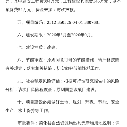
元，其中建安工程费
894
万元，工程建设其他费
146
万元，基本
预备费
52
万元。
资金来源：财政拨款
。
五
、项目编码：
2512-350526-04-01-380768
。
六、建设期限：
2026
年
3
月至
2026
年
9
月。
七、建设性质：改建。
八、
节能审查：原则同意可研的节能措施，请严格按照
有关规定，落实相关措施，切实做好节能降耗工作。
九、社会稳定风险评估：根据可行性研究报告中的风险
分析，该项目风险程度低，原则同意该项目建设。
十、项目建设必须做好土地、规划、环保、节能、安全
生产、水土保持等工作。
审批要件：德化县自然资源局出具无新增用地说明；深