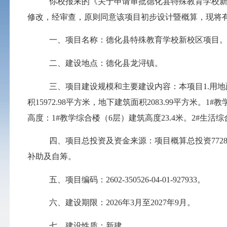
你校报来的《关于申请审批德化县特殊教育学校
修改，经审查，原则同意该项目初步设计暨概算，现将
一、
项目名称：德化县特殊教育学校新校区项目
二、建设地点：德化县龙浔镇。
三、项目建设规模和主要建设内容：本项目
1.
用地
积
15972.98
平方米，地下建筑面积
2083.99
平方米。
1#
教
高度：
1#
教学综合楼（
6
层）建筑高度
23.4
米。
2#
生活综
四、项目总投资及资金来源：项目概算总投资
7728
补助及自筹。
五、项目编码：
2602-350526-04-01-927933
。
六、建设期限：
2026
年
3
月至
2027
年
9
月。
七、建设性质：新建。