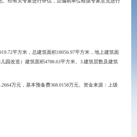
悉。经有关专家进行评估
，且
编制单位根据专家意见进行
919.72
平方米，总建筑面积
18056.97
平方米，地上建筑面
幼儿园改造）建筑面积
4788.63
平方米。
3.
建筑层数及建筑
.2664
万元，基本预备费
368.0158
万元。资金来源：上级