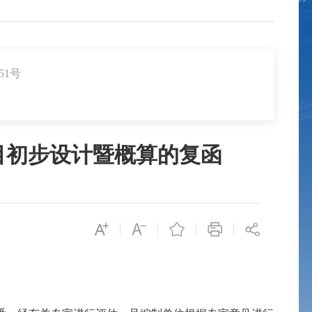
51号
目初步设计暨概算的复函