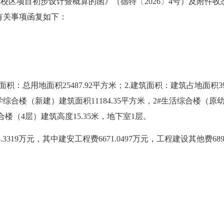
新校区项目初步设计暨概算的函》（德特〔
2026
〕
4
号）及附件收
有关事项函复如下：
。
面积：总用地面积
25487.92
平方米；
2.
建筑面积：建筑占地面积
3
学综合楼（新建）建筑面积
11184.35
平方米，
2#
生活综合楼（原
合楼（
4
层）建筑高度
15.35
米，地下室
1
层。
.3319
万元，其中建安工程费
6671.0497
万元，工程建设其他费
689