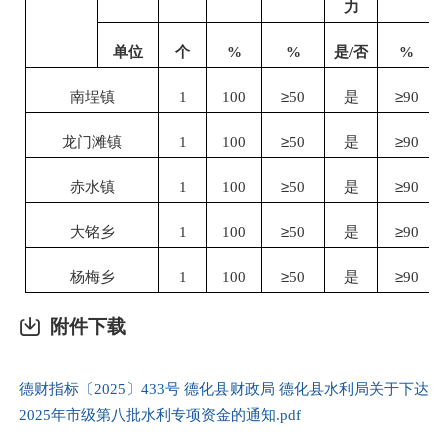
力
单位
个
%
%
是/否
%
南埕镇
1
100
≥
50
是
≥
90
龙门滩镇
1
100
≥
50
是
≥
90
赤水镇
1
100
≥
50
是
≥
90
大铭乡
1
100
≥
50
是
≥
90
杨梅乡
1
100
≥
50
是
≥
90
附件下载
德财指标〔2025〕433号 德化县财政局 德化县水利局关于下达
2025年市级第八批水利专项资金的通知.pdf