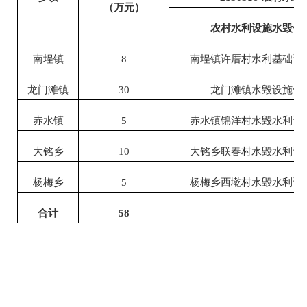
（万元）
农村水利设施水毁修
南埕镇
8
南埕镇许厝村水利基础设
龙门滩镇
30
龙门滩镇水毁设施修
赤水镇
5
赤水镇锦洋村水毁水利设
大铭乡
10
大铭乡联春村水毁水利设
杨梅乡
5
杨梅乡西墘村水毁水利设
合计
58