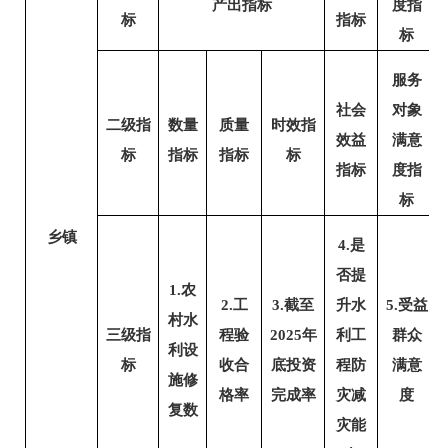
产出指标
度指
标
指标
标
服务
社会
对象
二级指
数量
质量
时效指
效益
满意
标
指标
指标
标
指标
度指
标
乡镇
4.是
否提
1.农
2.工
3.截至
升水
5.受益
村水
三级指
程验
2025年
利工
群众
利设
标
收合
底投资
程防
满意
施修
格率
完成率
灾减
度
复数
灾能