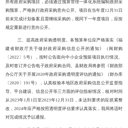
所有政府采购项目，必须通过预算管理一体化系统编制政府采
购预算，严格执行政府采购意向公开。项目在当年度
12
月
31
日
前未完成计划备案且需继续采购的，视同下一年度项目，应按
规定重新进行意向公开。
三、提高政府采购透明度。
各预算单位应严格落实《福
建省财政厅关于做好政府采购信息公开的通知》（闽财购
〔
2022
〕
5
号），按时公告面向中小企业预留项目执行情况、
及时签订并公告电子政府采购合同。县财政局将参照《财政部
办公厅关于开展
2020
年政府采购透明度评估的通知》（财办库
〔
2020
〕
191
号），认真核验本地区政府采购信息公开监督指
导、平台建设、信息公开等三方面的评估指标情况，核对时间
从
2023
年
1
月
1
日至
2023
年
12
月
31
日，未达到要求的应抓紧整
改，
2024
年应严格按照透明度评估要求认真落实，我局将适时
对完成情况予以通报。