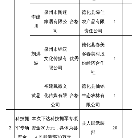
泉州市陶迷
德化县绿佳
李建
家居有限公
合格
农产品有限
1
川
司
责任公司
德化县春美
泉州市锦汉
刘洪
乡春美村股
文化传媒有
优秀
1
波
份经济合作
限公司
社
福建戴微文
德化县仙铭
黄恳
化传媒有限
合格
生态农林有
1
公司
限公司
科技拥
本次下达科技拥军专项
县人民武装
2
军专项
资金
20
万元，具体为县
20
部
资金
人民武装部
20
万元。