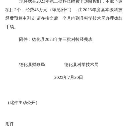
现将我县
2023
年第三批科技经费下达给你们，本批下达
项目
2
个，
经费
43
万元（详见附件），由
2023
年度县本级科技
经费预算中列支
,
请在接文后一个月内到县科学技术局办理拨款
手续。
附件：
德化县
2023
年第三批科技经费表
德化县财政局
德化县科学技术局
2023
年
7
月
20
日
（此件主动公开）
附件