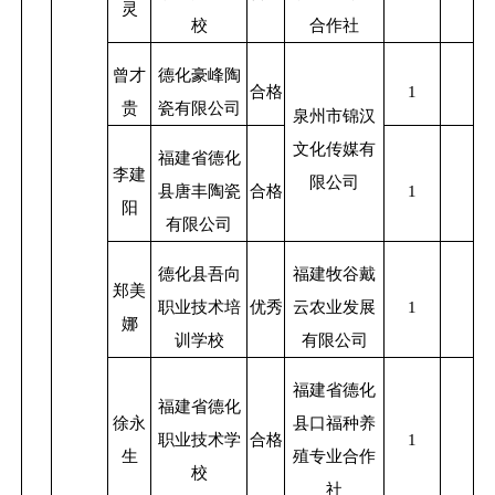
灵
校
合作社
曾才
德化豪峰陶
合格
1
贵
瓷有限公司
泉州市锦汉
文化传媒有
福建省德化
李建
限公司
县唐丰陶瓷
合格
1
阳
有限公司
德化县吾向
福建牧谷戴
郑美
职业技术培
优秀
云农业发展
1
娜
训学校
有限公司
福建省德化
福建省德化
徐永
县口福种养
职业技术学
合格
1
生
殖专业合作
校
社