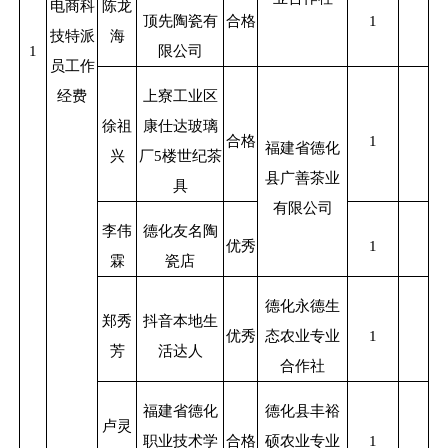
电商科
陈龙
顶先陶瓷有
合格
1
技特派
海
1
限公司
员工作
经费
上寮工业区
徐祖
康仕达玻璃
合格
1
福建省德化
兴
厂
5
楼世纪茶
县广善茶业
具
有限公司
李伟
德化友名陶
优秀
1
霖
瓷店
德化永德生
郑秀
抖音本地生
优秀
态农业专业
1
芳
活达人
合作社
福建省德化
德化县丰裕
卢灵
职业技术学
合格
硕农业专业
1