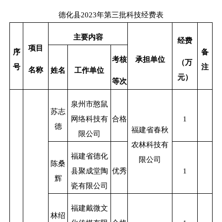
德化县
2023
年第三批科技经费表
主要内容
经费
项目
序
备
考核
承担单位
（万
号
注
名称
姓名
工作单位
元）
等次
泉州市憨鼠
苏志
网络科技有
合格
1
德
福建省春秋
限公司
农林科技
有
福建省德化
限公司
陈桑
县聚成堂陶
优秀
1
辉
瓷有限公司
福建戴微文
林绍