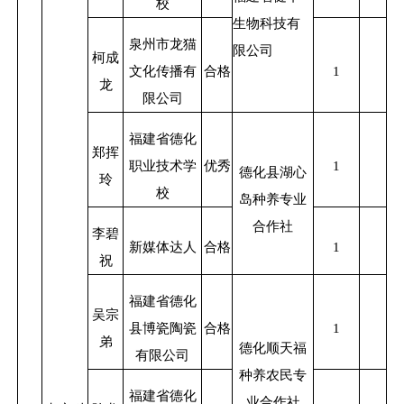
校
生物科技有
泉州市龙猫
限公司
柯成
文化传播有
合格
1
龙
限公司
福建省德化
郑挥
职业技术学
优秀
1
德化县湖心
玲
校
岛种养专业
合作社
李碧
新媒体达人
合格
1
祝
福建省德化
吴宗
县博瓷陶瓷
合格
1
弟
德化顺天福
有限公司
种养农民专
福建省德化
业合作社