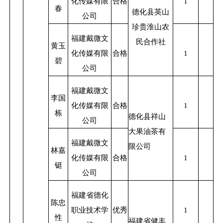
化传媒有限
合格
1
春
德化县英山
公司
珍贵淮山农
福建戴微文
民合作社
黄玉
化传媒有限
合格
1
碧
公司
福建戴微文
李国
化传媒有限
合格
1
栋
德化县祥山
公司
大果油茶有
福建戴微文
限公司
林嘉
化传媒有限
合格
1
铤
公司
福建省德化
陈忠
职业技术学
优秀
1
性
福建省健丰