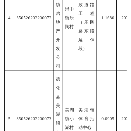
镇
政道路
浔中
房
工程
4
350526202200072
镇乐
1.1680
2022
地
（乐陶
陶村
产
路东段
开
延伸
发
段）
公
司
德
化
县
美
美湖
美湖镇
湖
5
350526202200073
镇小
体育活
0.0905
2022
镇
湖村
动中心