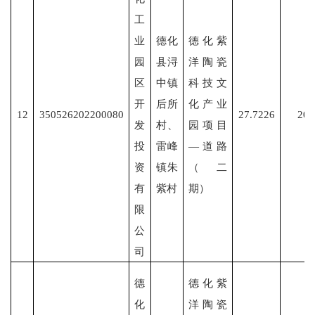
工
业
德化
德化紫
园
县浔
洋陶瓷
区
中镇
科技文
开
后所
化产业
12
350526202200080
27.7226
202
发
村、
园项目
投
雷峰
—道路
资
镇朱
（二
有
紫村
期）
限
公
司
德
德化紫
化
洋陶瓷