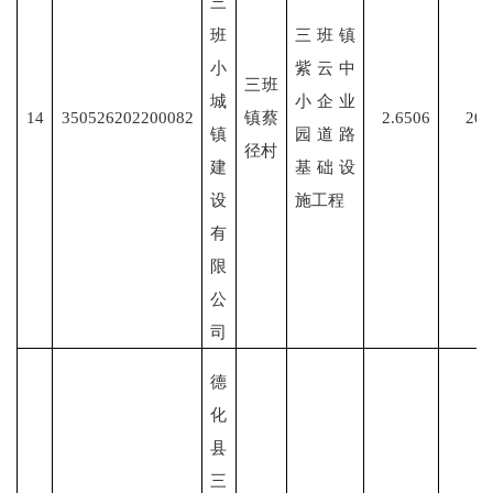
三
班
三班镇
小
紫云中
三班
城
小企业
14
350526202200082
镇蔡
2.6506
202
镇
园道路
径村
建
基础设
设
施工程
有
限
公
司
德
化
县
三