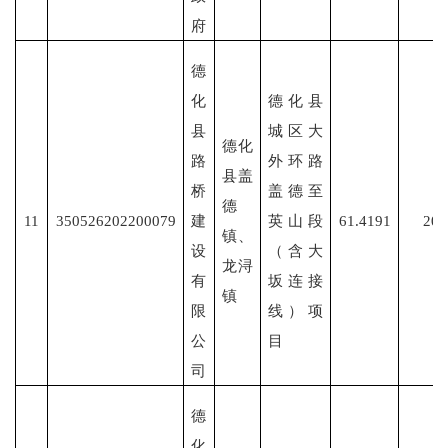
府
德
化
德化县
县
城区大
德化
路
外环路
县盖
桥
盖德至
德
11
350526202200079
建
英山段
61.4191
202
镇、
设
（含大
龙浔
有
坂连接
镇
限
线）项
公
目
司
德
化