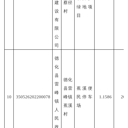
建
蔡径
绿地项
设
村
目
有
限
公
司
德
化
县
德化
雷
县雷
蕉溪便
峰
10
350526202200078
峰镇
民停车
1.1586
202
镇
蕉溪
场
人
村
民
政