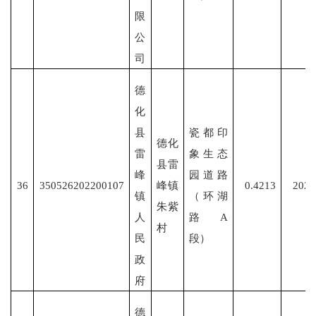
限
公
司
德
化
县
瓷都印
德化
雷
象生态
县雷
峰
园道路
36
350526202200107
峰镇
0.4213
2022
镇
（环湖
朱紫
人
路
A
村
民
段）
政
府
德