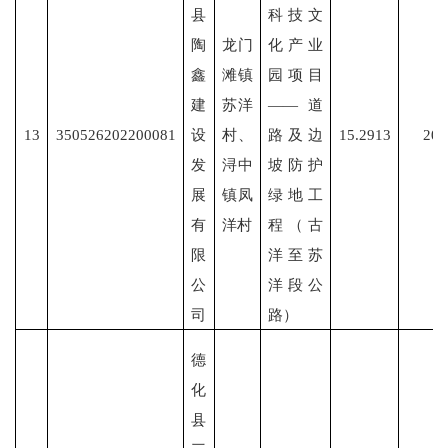
县
科技文
陶
龙门
化产业
鑫
滩镇
园项目
建
苏洋
——道
13
350526202200081
设
村、
路及边
15.2913
202
发
浔中
坡防护
展
镇凤
绿地工
有
洋村
程（古
限
洋至苏
公
洋段公
司
路）
德
化
县