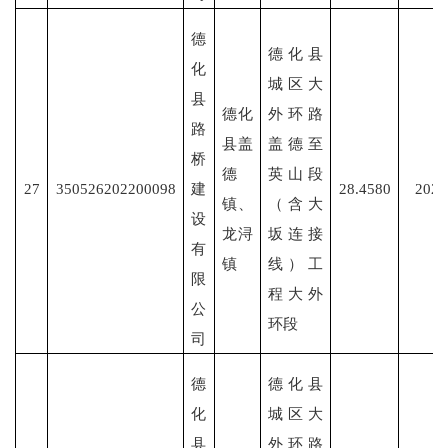
德
德化县
化
城区大
县
德化
外环路
路
县盖
盖德至
桥
德
英山段
27
350526202200098
建
28.4580
2022
镇、
（含大
设
龙浔
坂连接
有
镇
线）工
限
程大外
公
环段
司
德
德化县
化
城区大
县
外环路