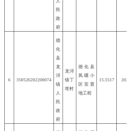
人
民
政
府
德
化
县
龙
德化县
龙浔
浔
凤曙小
6
350526202200074
镇丁
15.5517
2022
镇
区安置
墘村
人
地工程
民
政
府