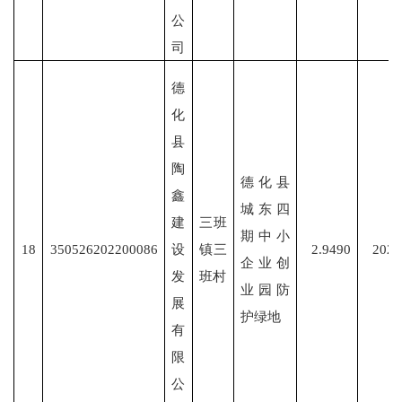
公
司
德
化
县
陶
德化县
鑫
城东四
建
三班
期中小
18
350526202200086
设
镇三
2.9490
2022
企业创
发
班村
业园防
展
护绿地
有
限
公