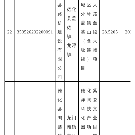
县
城区大
德化
路
外环路
县盖
桥
盖德至
德
22
350526202200091
建
英山段
28.5205
2022
镇、
设
（含大
龙浔
有
坂连接
镇
限
线）项
公
目
司
德
德化紫
化
洋陶瓷
县
科技文
陶
龙门
化产业
鑫
滩镇
园项目