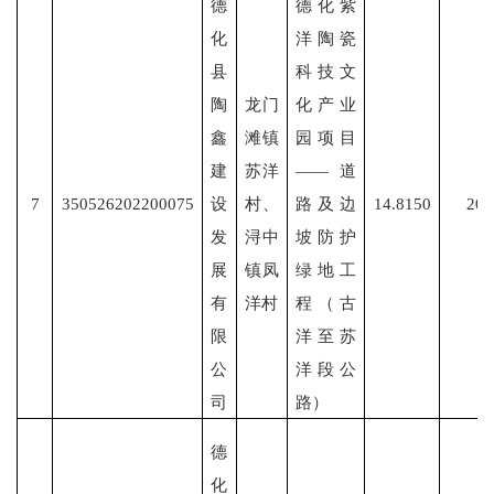
德
德化紫
化
洋陶瓷
县
科技文
陶
龙门
化产业
鑫
滩镇
园项目
建
苏洋
——道
7
350526202200075
设
村、
路及边
14.8150
202
发
浔中
坡防护
展
镇凤
绿地工
有
洋村
程（古
限
洋至苏
公
洋段公
司
路）
德
化