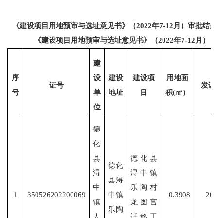
《建设项目用地预审与选址意见书》（
2022年7-12月）审批结
《建设项目用地预审与选址意见书》（
2022年7-12月）
建
序
设
建设
建设项
用地面
证号
发证
号
单
地址
目
积
(㎡）
位
德
化
县
德化县
德化
浔
浔中镇
县浔
中
乐陶村
1
350526202200069
中镇
0.3908
202
镇
龙图宫
乐陶
人
迁移工