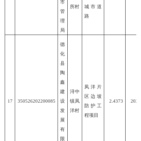
市
所村
城市道
管
路
理
局
德
化
县
陶
鑫
凤洋片
建
浔中
区边坡
17
350526202200085
设
镇凤
2.4373
2022
防护工
发
洋村
程项目
展
有
限