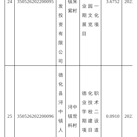
24
350526202200095
镇朱
3.6752
2022/
发
业园一
紫村
投
期文化
资
展览项
有
目
限
公
司
德
化
县
德化职
浔
业技术
浔中
中
学校二
25
350526202200096
镇世
0.0910
2022/
镇
期建设
科村
人
项目道