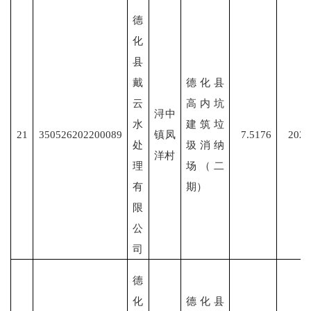
德
化
县
戴
德化县
云
高内坑
浔中
水
建筑垃
21
350526202200089
镇凤
7.5176
2022
处
圾消纳
洋村
理
场（二
有
期）
限
公
司
德
化
德化县