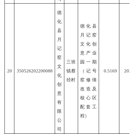
德
化
德化县
县
月记窑
月
文化创
记
意产业
窑
三班
园一期
文
20
350526202200088
镇蔡
（记号
0.5169
2022
化
径村
窑修缮
创
改造及
意
核心区
有
配套工
限
程）
公
司