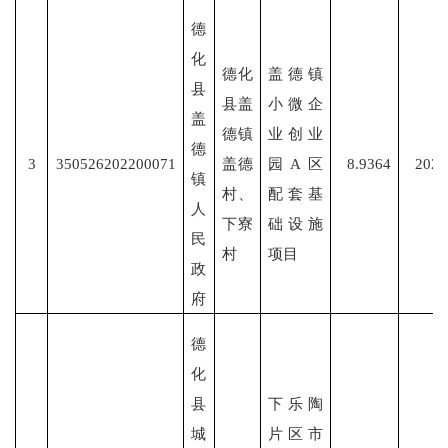
德
化
德化
盖德镇
县
县盖
小微企
盖
德镇
业创业
德
3
350526202200071
盖德
园
A区
8.9364
2022
镇
村、
配套基
人
下寮
础设施
民
村
项目
政
府
德
化
县
下乐陶
城
片区市