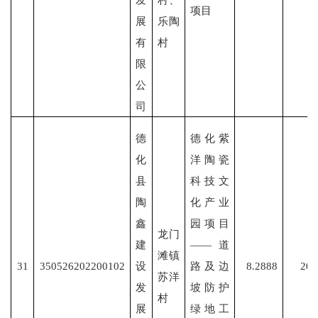
项目
展
乐陶
有
村
限
公
司
德
德化紫
化
洋陶瓷
县
科技文
陶
化产业
鑫
园项目
龙门
建
——道
滩镇
31
350526202200102
设
路及边
8.2888
202
苏洋
发
坡防护
村
展
绿地工