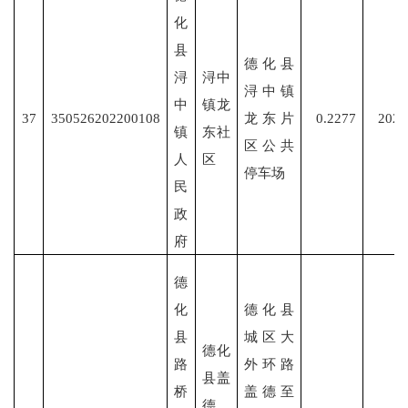
化
县
德化县
浔
浔中
浔中镇
中
镇龙
37
350526202200108
龙东片
0.2277
2022
镇
东社
区公共
人
区
停车场
民
政
府
德
化
德化县
县
城区大
德化
路
外环路
县盖
桥
盖德至
德