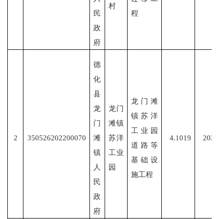
村
民
程
政
府
德
化
县
龙门滩
龙
龙门
镇苏洋
门
滩镇
工业园
2
350526202200070
滩
苏洋
4.1019
2022
道路等
镇
工业
基础设
人
园
施工程
民
政
府