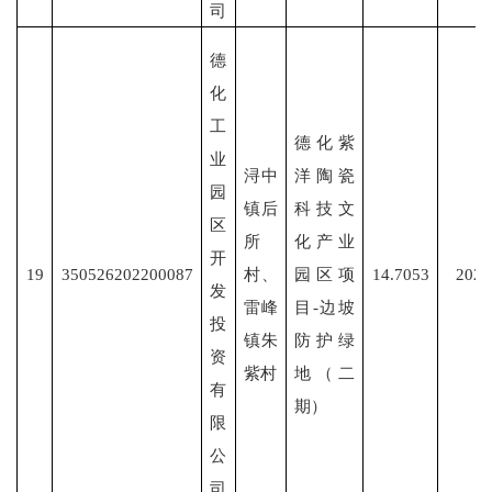
司
德
化
工
德化紫
业
浔中
洋陶瓷
园
镇后
科技文
区
所
化产业
开
19
350526202200087
村、
园区项
14.7053
2022
发
雷峰
目
-边坡
投
镇朱
防护绿
资
紫村
地（二
有
期）
限
公
司