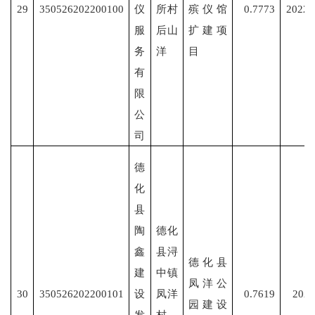
29
350526202200100
仪
所村
殡仪馆
0.7773
2022/
服
后山
扩建项
务
洋
目
有
限
公
司
德
化
县
陶
德化
鑫
县浔
德化县
建
中镇
凤洋公
30
350526202200101
设
凤洋
0.7619
2022
园建设
发
村、