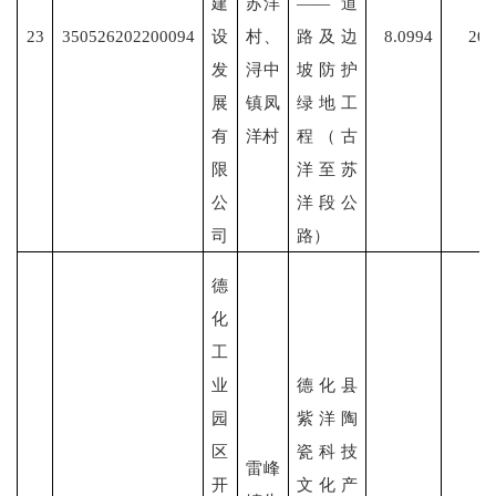
建
苏洋
——道
23
350526202200094
设
村、
路及边
8.0994
202
发
浔中
坡防护
展
镇凤
绿地工
有
洋村
程（古
限
洋至苏
公
洋段公
司
路）
德
化
工
业
德化县
园
紫洋陶
区
瓷科技
雷峰
开
文化产