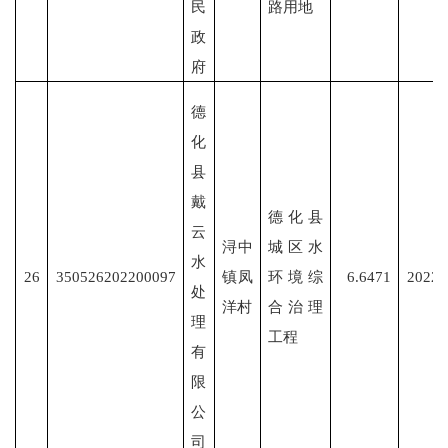
民
路用地
政
府
德
化
县
戴
德化县
云
浔中
城区水
水
26
350526202200097
镇凤
环境综
6.6471
2022/
处
洋村
合治理
理
工程
有
限
公
司