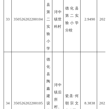
县
德化县
第
浔中
第二实
33
350526202200104
二
镇世
2.9490
2022/
验小学
实
科村
分校
验
小
学
德
化
县
陶
浔中
鑫
镇后
建
瓷圣
·何
所
34
350526202200105
设
朝宗文
8.3838
2022/
村、