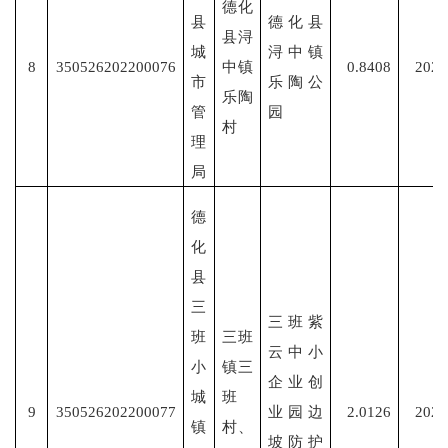
德化
县
德化县
县浔
城
浔中镇
8
350526202200076
中镇
0.8408
2022
市
乐陶公
乐陶
管
园
村
理
局
德
化
县
三
三班紫
班
三班
云中小
小
镇三
企业创
城
班
9
350526202200077
业园边
2.0126
2022
镇
村、
坡防护