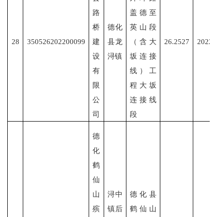
路
盖德至
桥
德化
英山段
28
350526202200099
建
县龙
（含大
26.2527
2022/
设
浔镇
坂连接
有
线）工
限
程大坂
公
连接线
司
段
德
化
鹤
仙
山
浔中
德化县
殡
镇后
鹤仙山