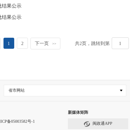
批结果公示
批结果公示
1
2
下一页
共
2
页，跳转到第
>>
省市网站
新媒体矩阵
ICP备05003582号-1
闽政通APP