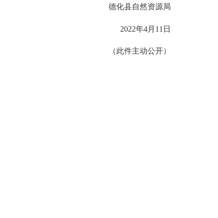
德化县自然资源局
2022
年
4
月
11
日
（此件主动公开）