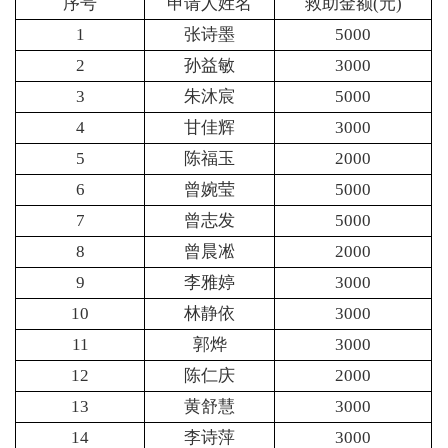
序号
申请人姓名
救助金额(元)
1
张诗墨
5000
2
孙益敏
3000
3
朱沐宸
5000
4
甘佳辉
3000
5
陈福玉
2000
6
曾婉莹
5000
7
曾志发
5000
8
曾晨凇
2000
9
李雅婷
3000
10
林静依
3000
11
郭烨
3000
12
陈仁庆
2000
13
黄舒慧
3000
14
李诗萍
3000