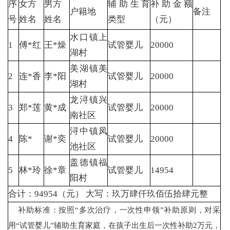
序
女方
男方
辅助生育
补助金额
户籍地
备注
号
姓名
姓名
类型
（元）
水口镇上
1
傅*红
王*燥
试管婴儿
20000
湖村
美湖镇美
2
连*香
李*阳
试管婴儿
20000
湖村
龙浔镇兴
3
郑*莲
黄*成
试管婴儿
20000
南社区
浔中镇凤
4
陈*
谢*奕
试管婴儿
20000
池社区
盖德镇福
5
林*玲
徐*章
试管婴儿
14954
阳村
合计：94954（元） 大写：玖万肆仟玖佰伍拾肆元整
补助标准：按照“多次治疗，一次性申领”补助原则，对采
用“试管婴儿”辅助生育家庭，在孩子出生后一次性补助2万元，