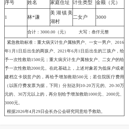
序号
姓名
家庭住址
计生类型
金额（元）
美湖镇美
1
林*谦
二女户
3000
湖村
合计：3000.00（元）
大写：叁仟元整
紧急救助标准：重大病灾计生户属独男户、一女一男户、2016
年1月1日后出生的两孩户、2021年6月1日后出生的三孩户，给
予一次性救助1500元；重大病灾计生户属独女户、二女户的给
予一次性救助2000元。在此基础上，上述对象若为低保户或者
建档立卡脱贫户的，再给予增加救助500元；若住院医疗费用
（以医疗费发票为据，下同）分别达到10-20万元的、20-30万
元的、30万元以上的，再分别给予增加救助1000元、2000元、
3000元。
根据2026年4月29日会长办公会研究同意给予救助。