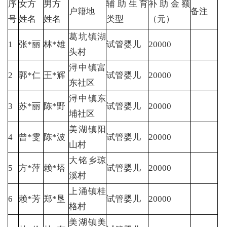
序
女方
男方
辅助生育
补助金额
户籍地
备注
号
姓名
姓名
类型
（元）
葛坑镇湖
1
张*丽
林*雄
试管婴儿
20000
头村
浔中镇富
2
郭*仁
王*辉
试管婴儿
20000
东社区
浔中镇东
3
苏*丽
陈*野
试管婴儿
20000
埔社区
美湖镇阳
4
曾*雯
陈*波
试管婴儿
20000
山村
大铭乡琼
5
方*萍
赖*塔
试管婴儿
20000
溪村
上涌镇桂
6
赖*芳
郑*垦
试管婴儿
20000
格村
美湖镇美