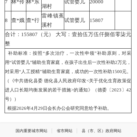
7
林*伶
林*东
试管婴儿
20000
湖村
雷峰镇蕉
8
查*娥
查*行
试管婴儿
15807
溪村
合计：155807（元） 大写：壹拾伍万伍仟捌佰零柒元
整
补助标准：按照“多次治疗，一次性申领”补助原则，对采
用“试管婴儿”辅助生育家庭，在孩子出生后一次性补助2万元，
对采用“人工授精”辅助生育家庭，成功的一次性补助1500元。
（《中共德化县委 德化县人民政府印发<关于优化生育政策促
进人口长期均衡发展的若干措施>的通知》（德委〔2023〕42
号））
根据2026年4月29日会长办公会研究同意给予补助。
国内重要城市网站
省市网站
县（市、区）政府网站